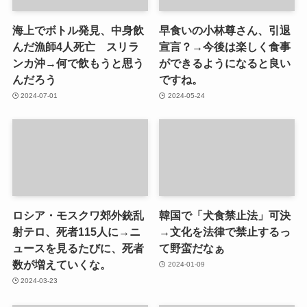
海上でボトル発見、中身飲
早食いの小林尊さん、引退
んだ漁師4人死亡 スリラ
宣言？→今後は楽しく食事
ンカ沖→何で飲もうと思う
ができるようになると良い
んだろう
ですね。
2024-07-01
2024-05-24
ロシア・モスクワ郊外銃乱
韓国で「犬食禁止法」可決
射テロ、死者115人に→ニ
→文化を法律で禁止するっ
ュースを見るたびに、死者
て野蛮だなぁ
数が増えていくな。
2024-01-09
2024-03-23