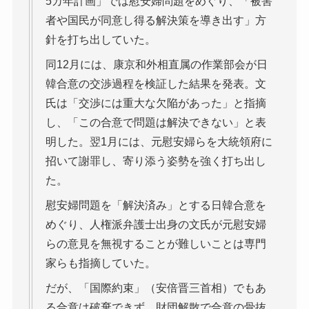
5カ年計画」では慰安婦問題をめぐり、「被害
者や国民が同意し得る解決策を導き出す」方
針を打ち出していた。
同12月には、康京和外相直属の作業部会が日
韓合意の交渉過程を検証した結果を発表。文
氏は「交渉には重大な欠陥があった」と指摘
し、「この合意で問題は解決できない」と表
明した。翌1月には、元慰安婦らを大統領府に
招いて謝罪し、寄り添う姿勢を強く打ち出し
た。
慰安婦問題を「解決済み」とする日韓合意を
めぐり、人権派弁護士出身の文氏が元慰安婦
らの意見を無視することが難しいことは専門
家らも指摘していた。
だが、「国際約束」（安倍晋三首相）でもあ
る合意は破棄できず、財団解散で合意の骨抜