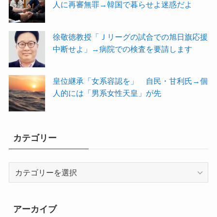
人に再審無罪→韓国で暮らせよ迷惑だよ
徐敬徳教授「Ｊリーグの試合での旭日旗応援
中断せよ」→病院での検査を要請します
皇位継承「女系容認を」 自民・甘利氏→個
人的には「男系女性天皇」が先
カテゴリー
カ
テ
ゴ
リ
アーカイブ
ー