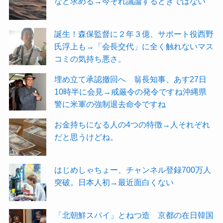
など求める→今それ議論するときではない
誕生！森保監督に２年３億、サポート役西野
氏浮上も→「会長交代」に全く触れないマス
コミの気持ち悪さ。
埋め立て承認撤回へ 翁長知事、あす27日
10時半に会見→戒厳令の発令ですね沖縄県
警に米軍の強制退去命令ですね
お金持ちになる人の4つの特徴→人それぞれ
だと思うけどね。
はじめしゃちょー、チャンネル登録700万人
突破。日本人初→最近面白くない
「北朝鮮スパイ」とねつ造 京都の在日韓国