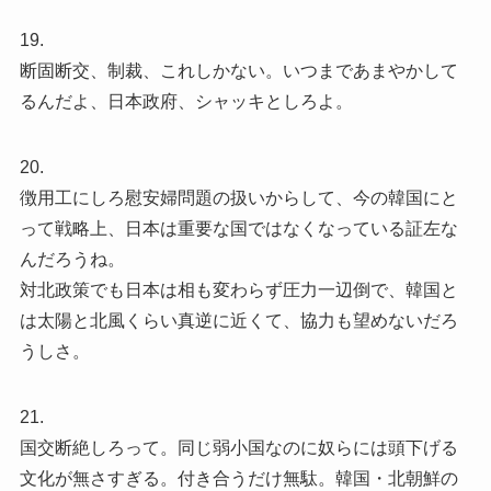
19.
断固断交、制裁、これしかない。いつまであまやかして
るんだよ、日本政府、シャッキとしろよ。
20.
徴用工にしろ慰安婦問題の扱いからして、今の韓国にと
って戦略上、日本は重要な国ではなくなっている証左な
んだろうね。
対北政策でも日本は相も変わらず圧力一辺倒で、韓国と
は太陽と北風くらい真逆に近くて、協力も望めないだろ
うしさ。
21.
国交断絶しろって。同じ弱小国なのに奴らには頭下げる
文化が無さすぎる。付き合うだけ無駄。韓国・北朝鮮の