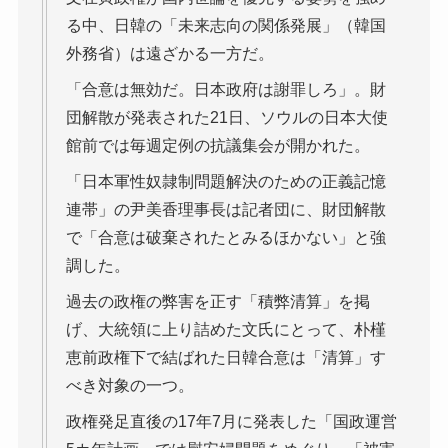
る中、日韓の「未来志向の関係発展」（韓国
外務省）は遠ざかる一方だ。
「合意は無効だ。日本政府は謝罪しろ」。財
団解散が発表された21日、ソウルの日本大使
館前では毎週定例の抗議集会が開かれた。
「日本軍性奴隷制問題解決のための正義記憶
連帯」の尹美香理事長は記者団に、財団解散
で「合意は破棄されたとみるほかない」と強
調した。
過去の政権の弊害を正す「積弊清算」を掲
げ、大統領に上り詰めた文氏にとって、朴槿
恵前政権下で結ばれた日韓合意は「清算」す
べき対象の一つ。
政権発足直後の17年7月に発表した「国政運営