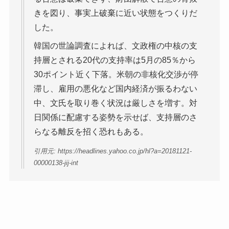
きを図り、事実上破棄に近い状態をつくりだ
した。
韓国の世論調査によれば、文政権の中核の支
持層とされる20代の支持率は5月の85％から
30ポイント近く下落。米朝の非核化交渉が停
滞し、雇用の悪化など国内経済が振るわない
中、文氏を取り巻く状況は厳しさを増す。対
日関係に配慮する姿勢を示せば、支持層のさ
らなる離反を招く恐れもある。
引用元: https://headlines.yahoo.co.jp/hl?a=20181121-
00000138-jij-int