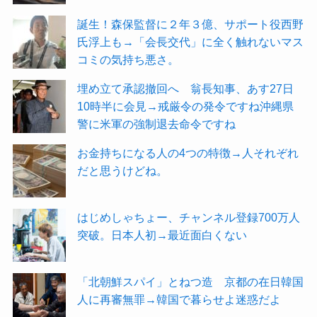
誕生！森保監督に２年３億、サポート役西野
氏浮上も→「会長交代」に全く触れないマス
コミの気持ち悪さ。
埋め立て承認撤回へ 翁長知事、あす27日
10時半に会見→戒厳令の発令ですね沖縄県
警に米軍の強制退去命令ですね
お金持ちになる人の4つの特徴→人それぞれ
だと思うけどね。
はじめしゃちょー、チャンネル登録700万人
突破。日本人初→最近面白くない
「北朝鮮スパイ」とねつ造 京都の在日韓国
人に再審無罪→韓国で暮らせよ迷惑だよ