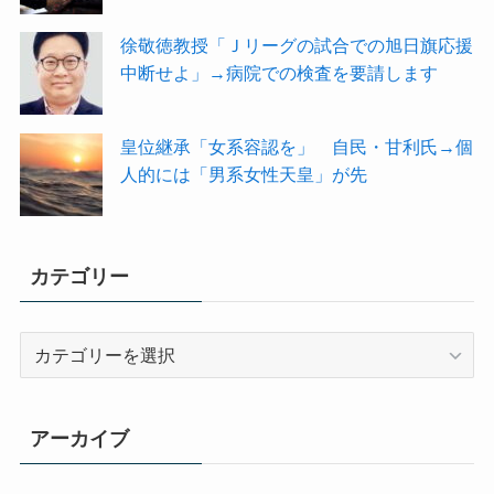
徐敬徳教授「Ｊリーグの試合での旭日旗応援
中断せよ」→病院での検査を要請します
皇位継承「女系容認を」 自民・甘利氏→個
人的には「男系女性天皇」が先
カテゴリー
カ
テ
ゴ
リ
アーカイブ
ー