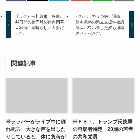
【ラグビー】興奮、感動…
パワハラでうつ病、退職
44日間の楕円球の祭典閉幕
熊本県南の県立支援学校講
→本当に素晴らしい大会だ
師→パワハラした奴も退職
った。
させるべきだ。
関連記事
米ラッパーがライブ中に倒
米ＦＢＩ、トランプ氏銃撃
れ死去→大きな声を出した
の容疑者特定→20歳の若者
りしていると、体に負荷が
の共和党員