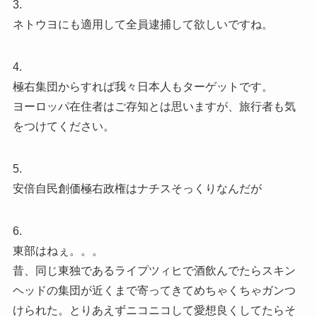
3.
ネトウヨにも適用して全員逮捕して欲しいですね。
4.
極右集団からすれば我々日本人もターゲットです。
ヨーロッパ在住者はご存知とは思いますが、旅行者も気
をつけてください。
5.
安倍自民創価極右政権はナチスそっくりなんだが
6.
東部はねぇ。。。
昔、同じ東独であるライプツィヒで酒飲んでたらスキン
ヘッドの集団が近くまで寄ってきてめちゃくちゃガンつ
けられた。とりあえずニコニコして愛想良くしてたらそ