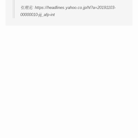
引用元: https://headlines.yahoo.co.jp/hl?a=20191103-
00000010-jij_afp-int