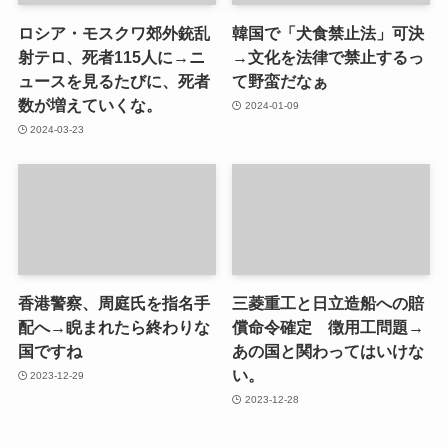
ロシア・モスクワ郊外銃乱
韓国で「犬食禁止法」可決
射テロ、死者115人に→ニ
→文化を法律で禁止するっ
ュースを見るたびに、死者
て野蛮だなぁ
数が増えていくな。
2024-01-09
2024-03-23
香港警察、周庭氏を指名手
三菱重工と日立造船への賠
配へ→睨まれたら終わりな
償命令確定 徴用工問題→
国ですね
あの国と関わってはいけな
い。
2023-12-29
2023-12-28