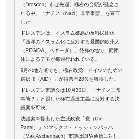
（Dresden）市は先週、極右の台頭が懸念さ
れる中、「ナチス（Nazi）非常事態」を宣言
した。
ドレスデンは、イスラム嫌悪の反移民団体
「西洋のイスラム化に反対する愛国的欧州人
（PEGIDA、ペギーダ）」発祥の地で、同団
体によるデモが毎週行われている。
9月の地方選でも、極右政党「ドイツのための
選択肢（AfD）」が得票率28％を獲得した。
ドレスデン市議会は10月30日、「ナチス非常
事態？」と題した極右過激主義に反対する決
議案を可決。
決議案を提出した左派政党「党（Die
Partei）」のマックス・アッシェンバッハ
（Max Aschenbach）市議はDPA通信に対し、