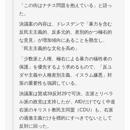
「この街はナチス問題を抱えている」と語っ
た。
決議案の内容は、ドレスデンで「暴力を含む
反民主主義的、反多元的、差別的かつ極右的
な意見」が増加傾向にあることを懸念し、
「民主主義的な文化を高め」
「少数派と人権、極右による暴力の犠牲者の
保護」を優先するよう求めるもので、「反ユ
ダヤ主義や人種差別主義、イスラム嫌悪」対
策の重要性も強調している。
決議案は賛成39反対29で可決。左派とリベラ
ル派の政党は支持したが、AfDだけでなく中道
右派のキリスト教民主同盟（CDU）も、右派
の過激主義だけを標的にすべきでないとして
反対に回った。