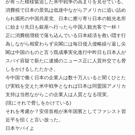
が有った模様緊迫した米中戦争の高まりを見せている。
消費税で日本の景気は低迷中ながらアメリカに追い詰め
られ瀕死の中国共産党、日本に擦り寄り日本の観光名所
に始まり先日も銀座へ行ったら中国人観光客で一杯！
正に消費税増税で落ち込んでいる日本経済を救い隠す行
為しながら相変わらず尖閣には毎日侵入侵略繰り返し尖
閣は中国のものと言う既成事実化進行中昨日も日本人が
スパイ容疑で新たに逮捕のニュース正に人質外交でも脅
しをかけるしたたかさ。
今中国で働く日本の企業人は数十万人いると聞くひとた
び実戦を交えた米中戦争となれば日本は同盟国アメリカ
支持は当然ながらこの企業人は人質となる現実。
(現にそれで脅しをかけている)
それを考慮か？安倍首相が来年国賓としてファシスト習
近平を招くと言い放った。
日本ヤバイよ