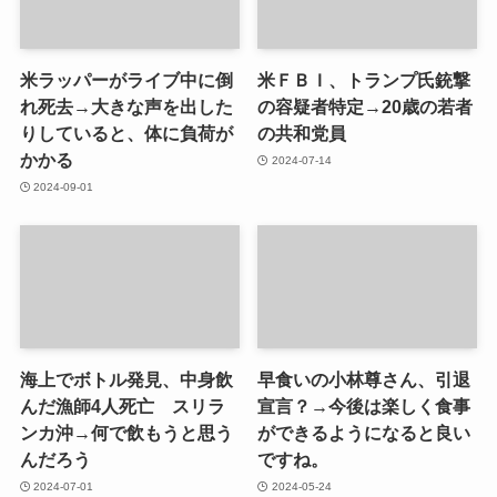
米ラッパーがライブ中に倒
米ＦＢＩ、トランプ氏銃撃
れ死去→大きな声を出した
の容疑者特定→20歳の若者
りしていると、体に負荷が
の共和党員
かかる
2024-07-14
2024-09-01
海上でボトル発見、中身飲
早食いの小林尊さん、引退
んだ漁師4人死亡 スリラ
宣言？→今後は楽しく食事
ンカ沖→何で飲もうと思う
ができるようになると良い
んだろう
ですね。
2024-07-01
2024-05-24