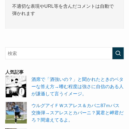
不適切な表現やURL等を含んだコメントは自動で
弾かれます
人気記事
酒席で「酒強いの？」と聞かれたときのベタ
ーな答え方→嗜む程度は強さに自信のある人
が謙遜して言うイメージ。
ウルグアイＦＷスアレス＆カバニ87ｍパス
交換弾→スアレスとカバーニ？翼君と岬君だ
ろ？間違えてるよ。