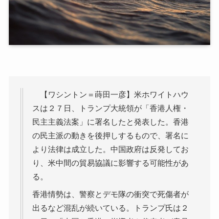
【ワシントン＝蒔田一彦】米ホワイトハウ
スは２７日、トランプ大統領が「香港人権・
民主主義法案」に署名したと発表した。香港
の民主派の動きを後押しするもので、署名に
より法律は成立した。中国政府は反発してお
り、米中間の貿易協議に影響する可能性があ
る。
香港情勢は、警察とデモ隊の衝突で死傷者が
出るなど混乱が続いている。トランプ氏は２