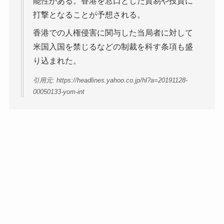
能性がある。香港を窓口とした貿易や投資に
打撃となることが予想される。
香港での人権侵害に関与した当局者に対して
米国入国を禁じるなどの制裁を科す条項も盛
り込まれた。
引用元: https://headlines.yahoo.co.jp/hl?a=20191128-
00050133-yom-int