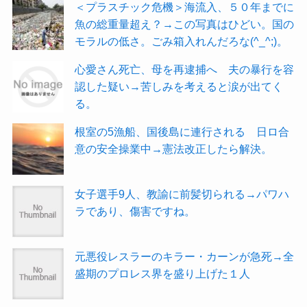
＜プラスチック危機＞海流入、５０年までに
魚の総重量超え？→この写真はひどい。国の
モラルの低さ。ごみ箱入れんだろな(^_^;)。
心愛さん死亡、母を再逮捕へ 夫の暴行を容
認した疑い→苦しみを考えると涙が出てく
る。
根室の5漁船、国後島に連行される 日ロ合
意の安全操業中→憲法改正したら解決。
女子選手9人、教諭に前髪切られる→パワハ
ラであり、傷害ですね。
元悪役レスラーのキラー・カーンが急死→全
盛期のプロレス界を盛り上げた１人