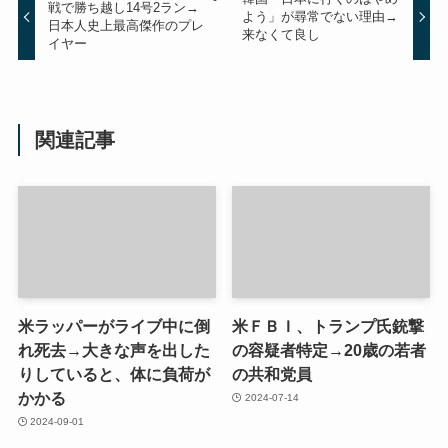
戦で勝ち越し14号2ラン→
よう」が尋常でない理由→
日本人史上最高傑作のプレ
来なくて良し
イヤー
関連記事
米ラッパーがライブ中に倒
米ＦＢＩ、トランプ氏銃撃
れ死去→大きな声を出した
の容疑者特定→20歳の若者
りしていると、体に負荷が
の共和党員
かかる
2024-07-14
2024-09-01