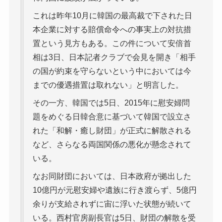
これは昨年10月に韓国の最高裁で下された日
本企業に対する賠償命令への事実上の対抗措
置という見方もある。この件について安倍首
相は3日、日本記者クラブで会見を開き「相手
の国が約束を守らないという中においては今
までの優遇措置は取れない」と明言した。
その一方、韓国では5日、2015年に慰安婦問
題をめぐる日韓合意に基づいて韓国で設立さ
れた「和解・癒し財団」が正式に解散される
など、さらなる両国関係の悪化が懸念されて
いる。
なお同財団においては、日本政府が拠出した
10億円が元慰安婦や遺族に行き渡らず、5億円
余りが支給されずに宙に浮いた状態が続いて
いる。西村官房副長官は5日、財団の解散を受