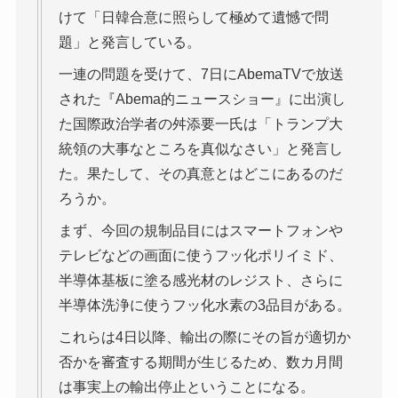
けて「日韓合意に照らして極めて遺憾で問
題」と発言している。
一連の問題を受けて、7日にAbemaTVで放送
された『Abema的ニュースショー』に出演し
た国際政治学者の舛添要一氏は「トランプ大
統領の大事なところを真似なさい」と発言し
た。果たして、その真意とはどこにあるのだ
ろうか。
まず、今回の規制品目にはスマートフォンや
テレビなどの画面に使うフッ化ポリイミド、
半導体基板に塗る感光材のレジスト、さらに
半導体洗浄に使うフッ化水素の3品目がある。
これらは4日以降、輸出の際にその旨が適切か
否かを審査する期間が生じるため、数カ月間
は事実上の輸出停止ということになる。