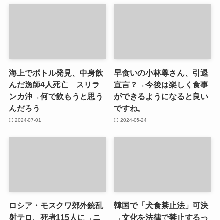
海上でボトル発見、中身飲
早食いの小林尊さん、引退
んだ漁師4人死亡 スリラ
宣言？→今後は楽しく食事
ンカ沖→何で飲もうと思う
ができるようになると良い
んだろう
ですね。
2024-07-01
2024-05-24
ロシア・モスクワ郊外銃乱
韓国で「犬食禁止法」可決
射テロ、死者115人に→ニ
→文化を法律で禁止するっ