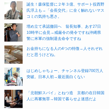
誕生！森保監督に２年３億、サポート役西野
氏浮上も→「会長交代」に全く触れないマス
コミの気持ち悪さ。
埋め立て承認撤回へ 翁長知事、あす27日
10時半に会見→戒厳令の発令ですね沖縄県
警に米軍の強制退去命令ですね
お金持ちになる人の4つの特徴→人それぞれ
だと思うけどね。
はじめしゃちょー、チャンネル登録700万人
突破。日本人初→最近面白くない
「北朝鮮スパイ」とねつ造 京都の在日韓国
人に再審無罪→韓国で暮らせよ迷惑だよ