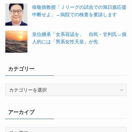
徐敬徳教授「Ｊリーグの試合での旭日旗応援
中断せよ」→病院での検査を要請します
皇位継承「女系容認を」 自民・甘利氏→個
人的には「男系女性天皇」が先
カテゴリー
カ
テ
ゴ
リ
アーカイブ
ー
ア