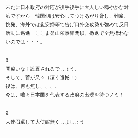
未だに日本政府の対応が後手後手に大人しい穏やかな対
応ですから 韓国側は安心してつけあがり脅し、難癖、
挑発、海外では慰安婦等で告げ口外交攻勢を強めて反日
活動に邁進 ここま釜山領事館閉鎖、撤退で全然構わな
いのでは・・・。
8.
間違いなく設置されるでしょう、
そして、菅が又々（凄く遺憾！）
後は、何も無し、、、、
今は、唯々日本国を代表する政府の出現を待つノミ！
9.
大使召還して大使館無くしましょう