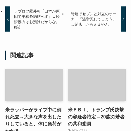
ラブロフ露外相「日本が原
時短でセブンと対立のオー
因で平和条約結べず」→経
ナー「過労死してしまう」
済協力はお預けだからな。
→閉店したらええやん
(笑)
関連記事
米ラッパーがライブ中に倒
米ＦＢＩ、トランプ氏銃撃
れ死去→大きな声を出した
の容疑者特定→20歳の若者
りしていると、体に負荷が
の共和党員
かかる
2024-07-14