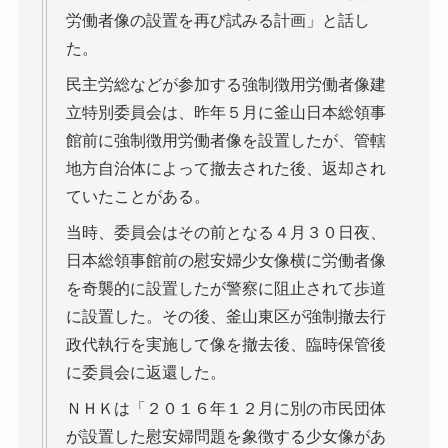
労働者像の設置を再び試みる計画」と話し
た。
民主労総などが参加する強制徴用労働者像建
立特別委員会は、昨年５月に釜山日本総領事
館前に強制徴用労働者像を設置したが、管轄
地方自治体によって撤去された後、返却され
ていたことがある。
当時、委員会はその前となる４月３０日夜、
日本総領事館前の慰安婦少女像横に労働者像
を奇襲的に設置したが警察に阻止されて歩道
に設置した。その後、釜山東区が強制撤去行
政代執行を実施して像を撤去後、臨時保管後
に委員会に返還した。
ＮＨＫは「２０１６年１２月に別の市民団体
が設置した慰安婦問題を象徴する少女像があ