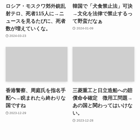
ロシア・モスクワ郊外銃乱
韓国で「犬食禁止法」可決
射テロ、死者115人に→ニ
→文化を法律で禁止するっ
ュースを見るたびに、死者
て野蛮だなぁ
数が増えていくな。
2024-01-09
2024-03-23
香港警察、周庭氏を指名手
三菱重工と日立造船への賠
配へ→睨まれたら終わりな
償命令確定 徴用工問題→
国ですね
あの国と関わってはいけな
い。
2023-12-29
2023-12-28