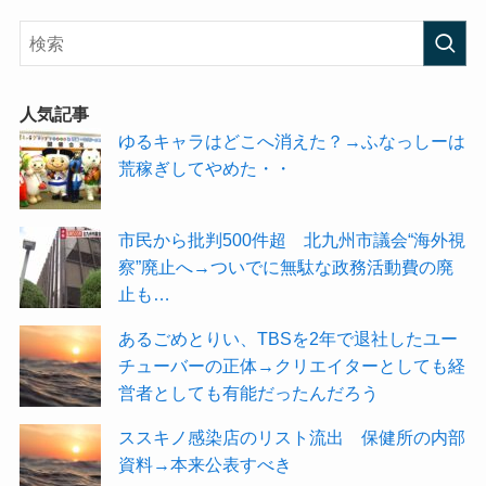
人気記事
ゆるキャラはどこへ消えた？→ふなっしーは
荒稼ぎしてやめた・・
市民から批判500件超 北九州市議会“海外視
察”廃止へ→ついでに無駄な政務活動費の廃
止も…
あるごめとりい、TBSを2年で退社したユー
チューバーの正体→クリエイターとしても経
営者としても有能だったんだろう
ススキノ感染店のリスト流出 保健所の内部
資料→本来公表すべき