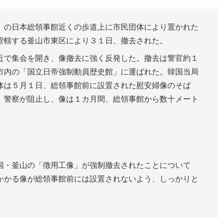
）の日本総領事館近くの歩道上に市民団体により置かれた
管轄する釜山市東区により３１日、撤去された。
近で集会を開き、像撤去に強く反発した。撤去は警官約１
市内の「国立日帝強制動員歴史館」に運ばれた。韓国当局
体は５月１日、総領事館前に設置された慰安婦像のそば
、警察が阻止し、像は１カ月間、総領事館から数十メート
国・釜山の「徴用工像」が強制撤去されたことについて
かかる像が総領事館前には設置されないよう、しっかりと