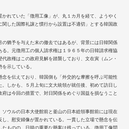
置かれていた「徴用工像」が、丸１カ月を経て、ようやく
に関した国際礼譲と慣行から設置は不適切」とする韓国政
月の猶予を与えた末の撤去ではあるが、背景には日韓関係
ある。元徴用工の個人請求権は１９６５年の日韓請求権協
歴代政権はこの政府見解を踏襲しており、文在寅（ムン・
勢を示している。
懸念を伝えており、韓国側も「外交的な摩擦を呼ぶ可能性
た。しかも、５月上旬に文大統領が就任後、初めて訪日し
政府は今回の措置で、対日関係をめぐり国益を損なうこと
、ソウルの日本大使館前と釜山の日本総領事館前には現在
反し、慰安婦像が置かれている。一貫した立場で懸念を伝
したものの、日韓の重要な懸案は残っている。徴用工像問