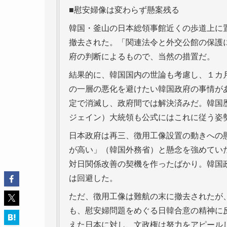
■慰安婦像は変わらず懸案残る
韓国・釜山の日本総領事館近くの歩道上に
撤去された。「関連法令と外交公館の保護
府の判断によるもので、当然の措置だ。
結果的に、韓国国内の世論も考慮し、１カ
の一層の悪化を避けたい韓国政府の事情が
定で消滅し、政府間では解決済みだ。韓国
ジェイン）大統領も公式にはこれに従う姿
日本政府は再三、徴用工像設置の動きへの
が高い」（韓国外務省）と懸念を強めてい
対日関係改善の契機を作ったばかり。韓国
は回避した。
ただ、徴用工像は難航の末に撤去されたが
も、慰安婦問題をめぐる日韓合意の精神に
えた日本に対し、文政権は努力をアピール