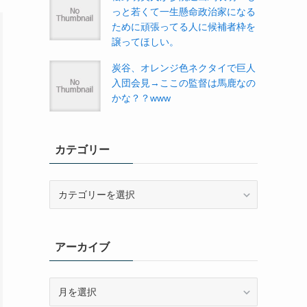
っと若くて一生懸命政治家になる
ために頑張ってる人に候補者枠を
譲ってほしい。
炭谷、オレンジ色ネクタイで巨人
入団会見→ここの監督は馬鹿なの
かな？？www
カテゴリー
カ
テ
ゴ
リ
アーカイブ
ー
ア
ー