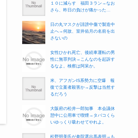
１０に減らす 福田３ラン→なお
さら、昨日の負けが痛かった…
日の丸マスクが誹謗中傷で製造中
止へ→何故、室井佑月の名前を出
さないの
女性ひかれ死亡、後続車運転の男
性に無罪判決→こんなのを起訴す
るなよ。検察は阿呆か。
米、アフガンIS系勢力に空爆 報
復で立案者殺害か→反撃は当然す
るだろう
大阪府の松井一郎知事 本会議休
憩中に公用車で喫煙→タバコくら
いゆっくり吸わせてやれよ。
松野明美氏が参院選出馬表明→も