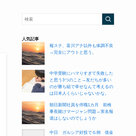
人気記事
報ステ、富川アナ以外も体調不良
→完全にアウトと思う。
中学受験にハマりすぎて失敗した
と思う3つのこと→友だちが多い
のが勝ち組で幸せなんて考えるの
は日本人くらいじゃないかな。
朝日新聞社員を停職1カ月 前検
事長賭けマージャン問題→実名報
道はしないのでしょうか
中日 ガルシア好投でＧ倒 借金