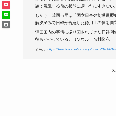
題で混乱する前の状態に戻ったにすぎない
しかも、韓国当局は「国立日帝強制動員歴
解決済みで日韓が合意した徴用工の像を国
韓国国内の事情に振り回されてきた日韓関
後もかかっている。（ソウル 名村隆寛）
引用元:
https://headlines.yahoo.co.jp/hl?a=20180601
ス