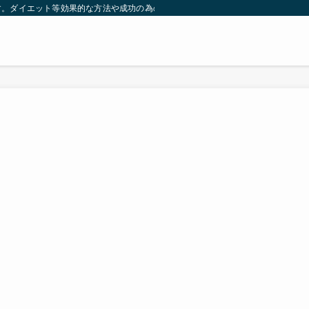
す。ダイエット等効果的な方法や成功の為の秘訣等。太ったり悩んでいる方々が簡