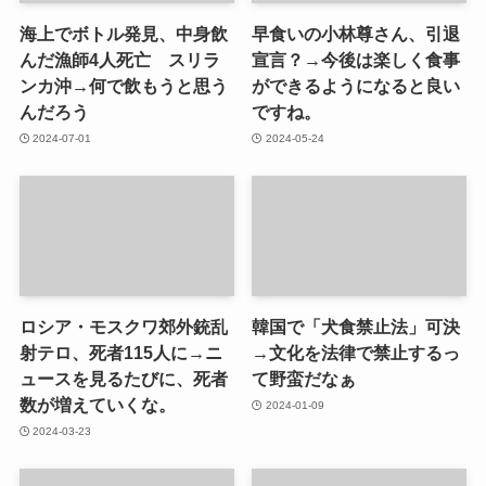
海上でボトル発見、中身飲
早食いの小林尊さん、引退
んだ漁師4人死亡 スリラ
宣言？→今後は楽しく食事
ンカ沖→何で飲もうと思う
ができるようになると良い
んだろう
ですね。
2024-07-01
2024-05-24
ロシア・モスクワ郊外銃乱
韓国で「犬食禁止法」可決
射テロ、死者115人に→ニ
→文化を法律で禁止するっ
ュースを見るたびに、死者
て野蛮だなぁ
数が増えていくな。
2024-01-09
2024-03-23