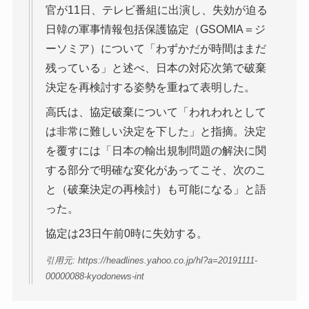
官が11日、テレビ番組に出演し、失効が迫る
日韓の軍事情報包括保護協定（GSOMIA＝ジ
ーソミア）について「わずかだが時間はまだ
残っている」と述べ、日本の対応次第で破棄
決定を再検討する姿勢を重ねて表明した。
高氏は、協定破棄について「われわれとして
は非常に難しい決定を下した」と指摘。決定
を覆すには「日本の輸出規制問題の解決に関
する部分で明確な変化があってこそ、次のこ
と（破棄決定の再検討）も可能になる」と語
った。
協定は23日午前0時に失効する。
引用元: https://headlines.yahoo.co.jp/hl?a=20191111-
00000088-kyodonews-int