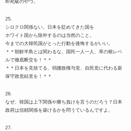
即死級のやつ。
25.
シロクロ関係ない。日本を貶めてきた国を
ホワイト国から除外するのは当然のこと。
今までの大韓民国がとった行動を後悔するがいい。
＊＊朝鮮半島とは関わるな。国民一人一人、草の根レベ
ルで徹底断交を！＊＊
＊＊日本を見捨てる、弱腰政権与党、自民党に代わる新
保守政党結党を！＊＊
26.
なぜ、韓国は上下関係や勝ち負けを言うのだろう？日本
政府は信頼関係を築けるかを問うているんですよ。
27.