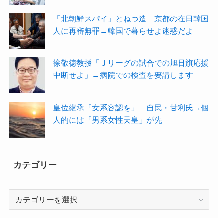
「北朝鮮スパイ」とねつ造 京都の在日韓国
人に再審無罪→韓国で暮らせよ迷惑だよ
徐敬徳教授「Ｊリーグの試合での旭日旗応援
中断せよ」→病院での検査を要請します
皇位継承「女系容認を」 自民・甘利氏→個
人的には「男系女性天皇」が先
カテゴリー
カ
テ