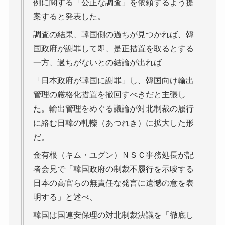
例に関する「公正な調査」を依頼するよう提
案すると発表した。
調査の結果、韓国側の過ちが見つかれば、韓
国政府が謝罪して即、是正措置を取るとする
一方、過ちがないとの結論が出れば
「日本政府が韓国に謝罪」し、韓国向け輸出
管理の厳格化措置を撤回すべきだと主張し
た。輸出管理をめぐる議論が対北制裁の履行
に絡む日韓の軋轢（あつれき）に拡大した形
だ。
金有根（キム・ユグン）ＮＳＣ事務処長が記
者会見で「韓国政府の制裁不履行を示唆する
日本の高官らの無責任な発言に遺憾の意を表
明する」と述べ、
韓国は国連安保理の対北制裁決議を「徹底し