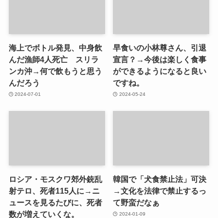
海上でボトル発見、中身飲
早食いの小林尊さん、引退
んだ漁師4人死亡 スリラ
宣言？→今後は楽しく食事
ンカ沖→何で飲もうと思う
ができるようになると良い
んだろう
ですね。
2024-07-01
2024-05-24
ロシア・モスクワ郊外銃乱
韓国で「犬食禁止法」可決
射テロ、死者115人に→ニ
→文化を法律で禁止するっ
ュースを見るたびに、死者
て野蛮だなぁ
数が増えていくな。
2024-01-09