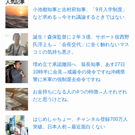
人気記事
小池都知事と吉村府知事、「9月入学制度」
など求める→今それ議論するときではない
誕生！森保監督に２年３億、サポート役西野
氏浮上も→「会長交代」に全く触れないマス
コミの気持ち悪さ。
埋め立て承認撤回へ 翁長知事、あす27日
10時半に会見→戒厳令の発令ですね沖縄県
警に米軍の強制退去命令ですね
お金持ちになる人の4つの特徴→人それぞれ
だと思うけどね。
はじめしゃちょー、チャンネル登録700万人
突破。日本人初→最近面白くない