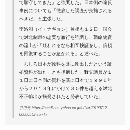
て順守してきた」と強調した。日本側の違反
事例についても「徹底した調査が実施される
べきだ」と主張した。
李洛淵（イ・ナギョン）首相も１２日、国会
で対北制裁の忠実な履行を強調し、戦略物資
の流出が「疑われるなら相互検証をし、信頼
を回復することが急がれる」と述べた。
「むしろ日本が原料を北に輸出したという証
拠資料が出た」とも指摘した。野党議員が１
１日に日本側の資料を基に日本で１９９６年
から２０１３年にかけて３０件を超える対北
不正輸出が摘発されたと発表していた。
引用元:https://headlines.yahoo.co.jp/hl?a=20190712-
00000542-san-kr