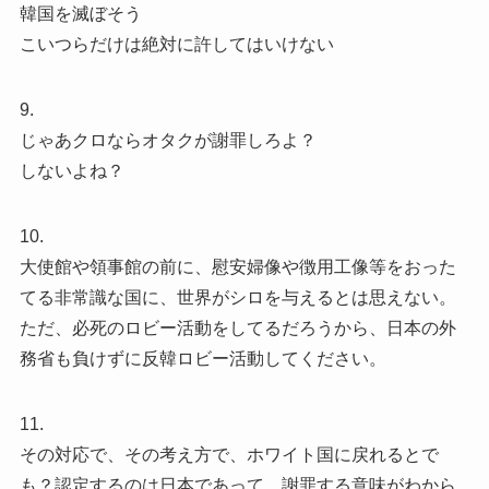
韓国を滅ぼそう
こいつらだけは絶対に許してはいけない
9.
じゃあクロならオタクが謝罪しろよ？
しないよね？
10.
大使館や領事館の前に、慰安婦像や徴用工像等をおった
てる非常識な国に、世界がシロを与えるとは思えない。
ただ、必死のロビー活動をしてるだろうから、日本の外
務省も負けずに反韓ロビー活動してください。
11.
その対応で、その考え方で、ホワイト国に戻れるとで
も？認定するのは日本であって、謝罪する意味がわから