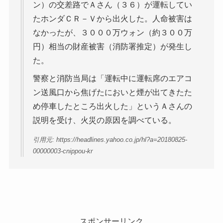
ン）の交差路でＡさん（３６）が運転してい
たホンダＣＲ－Ｖから出火した。人命被害は
なかったが、３０００万ウォン（約３００万
円）相当の財産被害（消防署推定）が発生し
た。
警察と消防当局は「運転中に運転席のエアコ
ン送風口から焦げたにおいと煙が出てきたた
め停車したところ出火した」というＡさんの
説明を受け、火災の原因を調べている。
引用元: https://headlines.yahoo.co.jp/hl?a=20180825-
00000003-cnippou-kr
スポンサーリンク