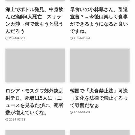
海上でボトル発見、中身飲
早食いの小林尊さん、引退
んだ漁師4人死亡 スリラ
宣言？→今後は楽しく食事
ンカ沖→何で飲もうと思う
ができるようになると良い
んだろう
ですね。
2024-07-01
2024-05-24
ロシア・モスクワ郊外銃乱
韓国で「犬食禁止法」可決
射テロ、死者115人に→ニ
→文化を法律で禁止するっ
ュースを見るたびに、死者
て野蛮だなぁ
数が増えていくな。
2024-01-09
2024-03-23