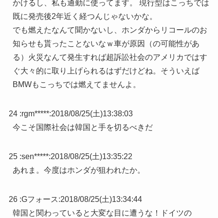
かけるし、私も通勤に使ってます。 現行型はこっちでは
既に発売後2年近く経つんじゃないかな。
でも燃えたなんて聞かないし、ホンダからリコールのお
知らせも貰ったことないなｗ車が原因（の可能性があ
る）火災なんて発生すれば超訴訟社会のアメリカではす
ぐ大々的に取り上げられるはずだけどね。そういえば
BMWもこっちでは燃えてませんよ。
24 :
rgm*****
:
2018/08/25(土)13:38:03
今こそ国際社会は韓国と手を切るべきだ
25 :
sen*****
:
2018/08/25(土)13:35:22
あれま。今度はホンダが狙われたか。
26 :
Gフォース
:
2018/08/25(土)13:34:44
韓国と関わっていると大変な目に遭うな！ドイツの