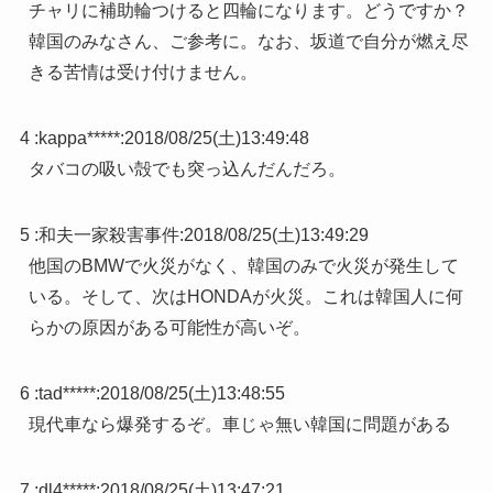
チャリに補助輪つけると四輪になります。どうですか？
韓国のみなさん、ご参考に。なお、坂道で自分が燃え尽
きる苦情は受け付けません。
4 :
kappa*****
:
2018/08/25(土)13:49:48
タバコの吸い殻でも突っ込んだんだろ。
5 :
和夫一家殺害事件
:
2018/08/25(土)13:49:29
他国のBMWで火災がなく、韓国のみで火災が発生して
いる。そして、次はHONDAが火災。これは韓国人に何
らかの原因がある可能性が高いぞ。
6 :
tad*****
:
2018/08/25(土)13:48:55
現代車なら爆発するぞ。車じゃ無い韓国に問題がある
7 :
dl4*****
:
2018/08/25(土)13:47:21