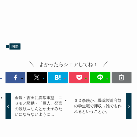
国際
よかったらシェアしてね！
金農・吉田に異常事態 ニ
３Ｄ拳銃か…爆薬製造容疑
セモノ騒動・「巨人」発言
の学生宅で押収→誰でも作
の波紋→なんとか王子みた
れるということか。
いにならないように...