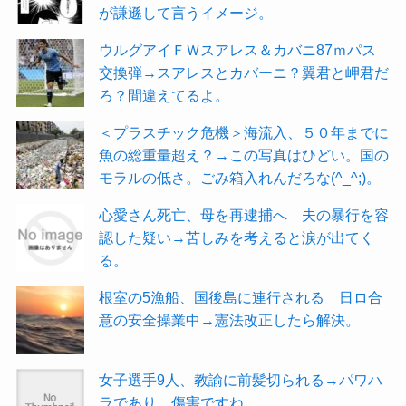
が謙遜して言うイメージ。
ウルグアイＦＷスアレス＆カバニ87ｍパス
交換弾→スアレスとカバーニ？翼君と岬君だ
ろ？間違えてるよ。
＜プラスチック危機＞海流入、５０年までに
魚の総重量超え？→この写真はひどい。国の
モラルの低さ。ごみ箱入れんだろな(^_^;)。
心愛さん死亡、母を再逮捕へ 夫の暴行を容
認した疑い→苦しみを考えると涙が出てく
る。
根室の5漁船、国後島に連行される 日ロ合
意の安全操業中→憲法改正したら解決。
女子選手9人、教諭に前髪切られる→パワハ
ラであり、傷害ですね。