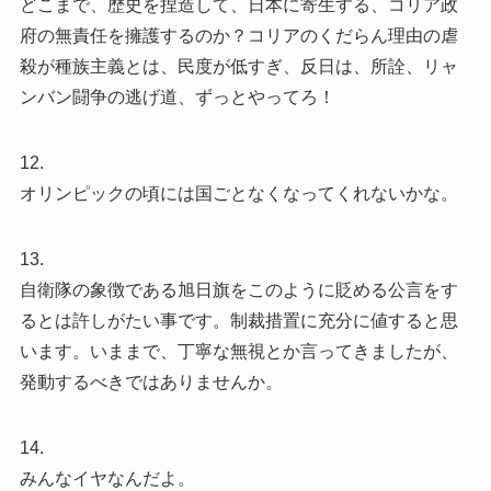
どこまで、歴史を捏造して、日本に寄生する、コリア政
府の無責任を擁護するのか？コリアのくだらん理由の虐
殺が種族主義とは、民度が低すぎ、反日は、所詮、リャ
ンバン闘争の逃げ道、ずっとやってろ！
12.
オリンピックの頃には国ごとなくなってくれないかな。
13.
自衛隊の象徴である旭日旗をこのように貶める公言をす
るとは許しがたい事です。制裁措置に充分に値すると思
います。いままで、丁寧な無視とか言ってきましたが、
発動するべきではありませんか。
14.
みんなイヤなんだよ。