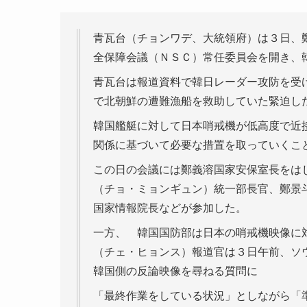
青瓦台（チョンワデ、大統領府）は３日、
全保障会議（ＮＳＣ）常任委員会を開き、
青瓦台は報道資料で韓日レーダー攻防を受
で北朝鮮の遭難漁船を救助していた緊迫し
韓国艦艇に対して日本哨戒機が低高度で近
関係に基づいて必要な措置を取っていくこ
この日の会議には鄭義溶国家安保室長をは
（チョ・ミョンギュン）統一部長官、鄭景
国家情報院長などが参加した。
一方、 韓国国防部は日本の哨戒機映像に
（チェ・ヒョンス）報道官は３日午前、ソ
韓国側の反論映像を尋ねる質問に
「最終作業をしている状況」としながら「