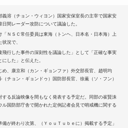
鄭義溶（チョン・ウィヨン）国家安保室長の主宰で国家安
韓日間レーダー攻防について議論した。
け「ＮＳＣ常任委員は東海（トンヘ、日本名・日本海）上
た状況で、
接飛行した事件の深刻性を議論した」として「正確な事実
とにした」と伝えた。
じめ、康京和（カン・ギョンファ）外交部長官、趙明均
斗（チョン・ギョンドゥ）国防部長官、徐薫（ソ・フン）
対する反論映像を間もなく発表する予定だ。同部の崔賢洙
ウル国防部庁舎で開かれた定例記者会見で哨戒機に関する
準備が終わり次第、（ＹｏｕＴｕｂｅに）掲載する予定」