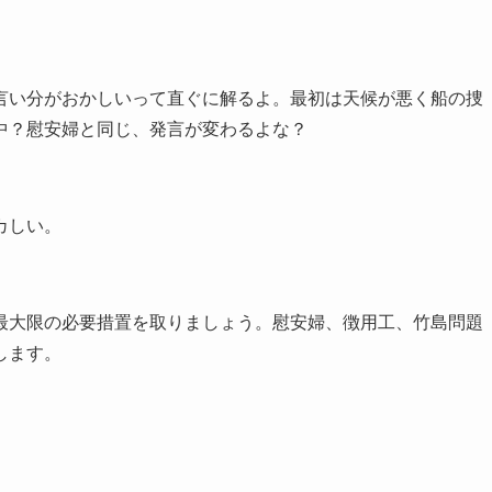
言い分がおかしいって直ぐに解るよ。最初は天候が悪く船の捜
中？慰安婦と同じ、発言が変わるよな？
カしい。
最大限の必要措置を取りましょう。慰安婦、徴用工、竹島問題
します。