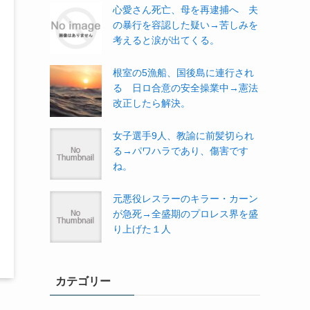
心愛さん死亡、母を再逮捕へ 夫
の暴行を容認した疑い→苦しみを
考えると涙が出てくる。
根室の5漁船、国後島に連行され
る 日ロ合意の安全操業中→憲法
改正したら解決。
女子選手9人、教諭に前髪切られ
る→パワハラであり、傷害です
ね。
元悪役レスラーのキラー・カーン
が急死→全盛期のプロレス界を盛
り上げた１人
カテゴリー