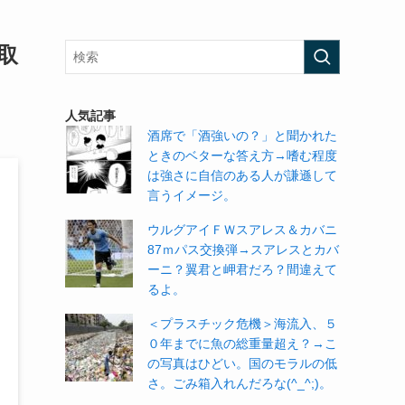
取
人気記事
酒席で「酒強いの？」と聞かれた
ときのベターな答え方→嗜む程度
は強さに自信のある人が謙遜して
言うイメージ。
ウルグアイＦＷスアレス＆カバニ
87ｍパス交換弾→スアレスとカバ
ーニ？翼君と岬君だろ？間違えて
るよ。
＜プラスチック危機＞海流入、５
０年までに魚の総重量超え？→こ
の写真はひどい。国のモラルの低
さ。ごみ箱入れんだろな(^_^;)。