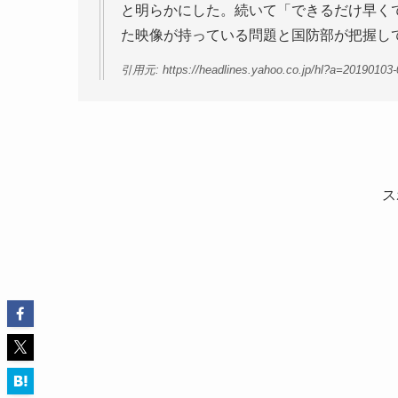
と明らかにした。続いて「できるだけ早く
た映像が持っている問題と国防部が把握し
引用元: https://headlines.yahoo.co.jp/hl?a=20190103-
ス