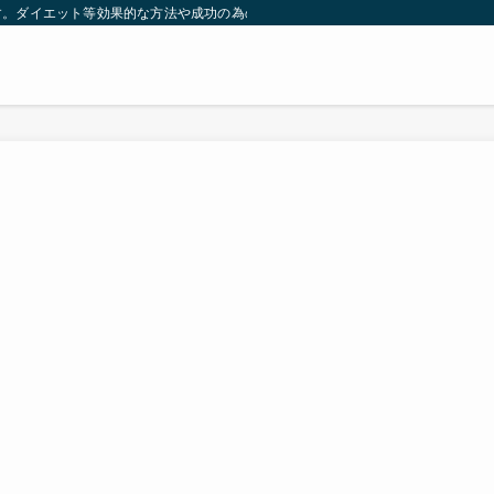
す。ダイエット等効果的な方法や成功の為の秘訣等。太ったり悩んでいる方々が簡