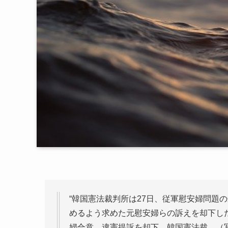
“韓国憲法裁判所は27日、従軍慰安婦問題
めるよう求めた元慰安婦らの訴えを却下した。
婦合意、違憲提訴を却下 韓国憲法裁 （写