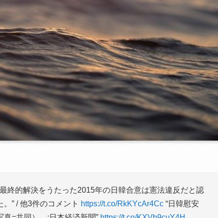
の最終的解決をうたった2015年の日韓合意は憲法違反だと認
” / 他3件のコメント
https://t.co/RkKYcAr4Cc
“日韓慰安
真=共同） :日本経済新聞”
https://t.co/KXVb9cuY4H