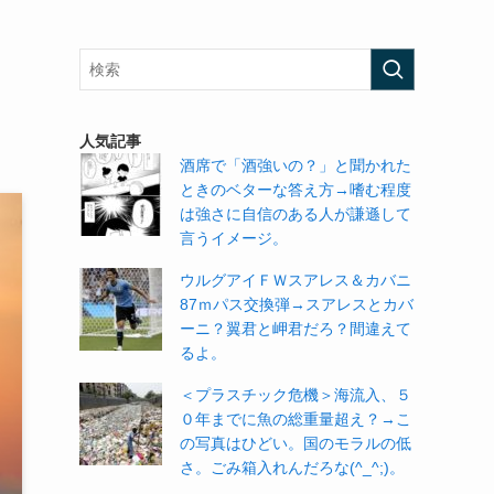
た
人気記事
酒席で「酒強いの？」と聞かれた
ときのベターな答え方→嗜む程度
は強さに自信のある人が謙遜して
言うイメージ。
ウルグアイＦＷスアレス＆カバニ
87ｍパス交換弾→スアレスとカバ
ーニ？翼君と岬君だろ？間違えて
るよ。
＜プラスチック危機＞海流入、５
０年までに魚の総重量超え？→こ
の写真はひどい。国のモラルの低
さ。ごみ箱入れんだろな(^_^;)。