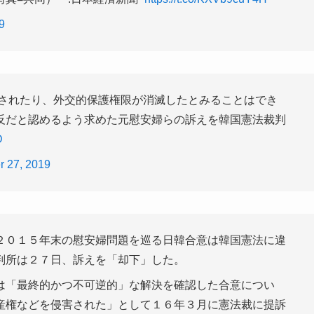
9
分されたり、外交的保護権限が消滅したとみることはでき
反だと認めるよう求めた元慰安婦らの訴えを韓国憲法裁判
D
 27, 2019
０１５年末の慰安婦問題を巡る日韓合意は韓国憲法に違
判所は２７日、訴えを「却下」した。
は「最終的かつ不可逆的」な解決を確認した合意につい
産権などを侵害された」として１６年３月に憲法裁に提訴