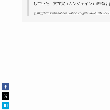
していた。文在寅（ムンジェイン）政権は
引用元:https://headlines.yahoo.co.jp/hl?a=20191227-