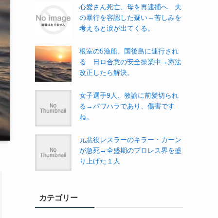
心愛さん死亡、母を再逮捕へ 夫
の暴行を容認した疑い→苦しみを
考えると涙が出てくる。
根室の5漁船、国後島に連行され
る 日ロ合意の安全操業中→憲法
改正したら解決。
女子選手9人、教諭に前髪切られ
る→パワハラであり、傷害です
ね。
元悪役レスラーのキラー・カーン
が急死→全盛期のプロレス界を盛
り上げた１人
カテゴリー