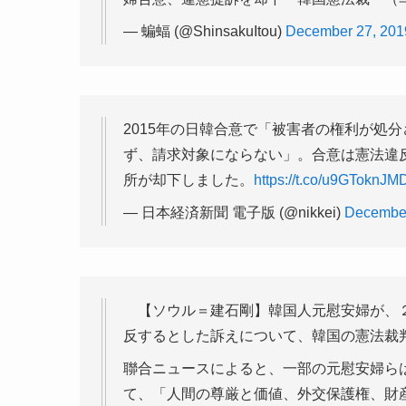
— 蝙蝠 (@ShinsakuItou)
December 27, 201
2015年の日韓合意で「被害者の権利が処
ず、請求対象にならない」。合意は憲法違
所が却下しました。
https://t.co/u9GToknJM
— 日本経済新聞 電子版 (@nikkei)
December
【ソウル＝建石剛】韓国人元慰安婦が、２
反するとした訴えについて、韓国の憲法裁
聯合ニュースによると、一部の元慰安婦ら
て、「人間の尊厳と価値、外交保護権、財