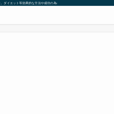
す。ダイエット等効果的な方法や成功の為の秘訣等。太ったり悩んでいる方々が簡