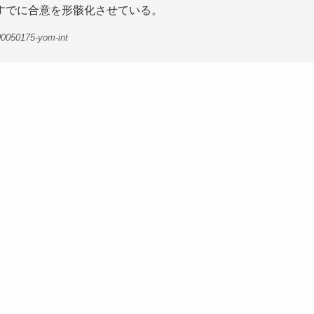
すでに合意を形骸化させている。
00050175-yom-int