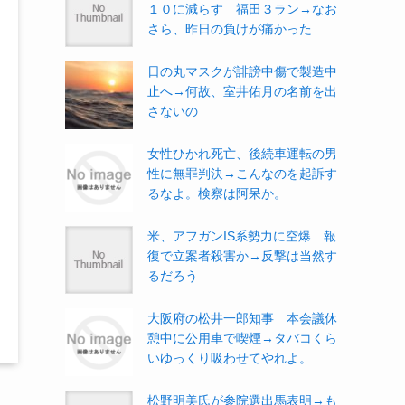
１０に減らす 福田３ラン→なお
さら、昨日の負けが痛かった…
日の丸マスクが誹謗中傷で製造中
止へ→何故、室井佑月の名前を出
さないの
女性ひかれ死亡、後続車運転の男
性に無罪判決→こんなのを起訴す
るなよ。検察は阿呆か。
米、アフガンIS系勢力に空爆 報
復で立案者殺害か→反撃は当然す
るだろう
大阪府の松井一郎知事 本会議休
憩中に公用車で喫煙→タバコくら
いゆっくり吸わせてやれよ。
松野明美氏が参院選出馬表明→も