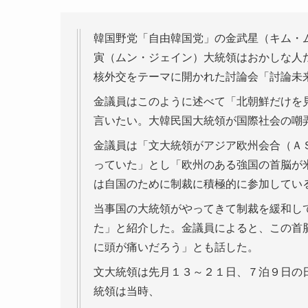
韓国野党「自由韓国党」の金武星（キム・
寅（ムン・ジェイン）大統領はおかしな人
核外交をテーマに開かれた討論会「討論未
金議員はこのように述べて「北朝鮮だけを
言いたい。大韓民国大統領が国際社会の嘲
金議員は「文大統領がアジア欧州会合（Ａ
っていた」とし「欧州のある強国の首脳が
は自国のために制裁に積極的に参加してい
当事国の大統領がやってきて制裁を緩和し
た」と紹介した。金議員によると、この首
に頭が痛いだろう」とも話した。
文大統領は先月１３～２１日、７泊９日の
統領は当時、