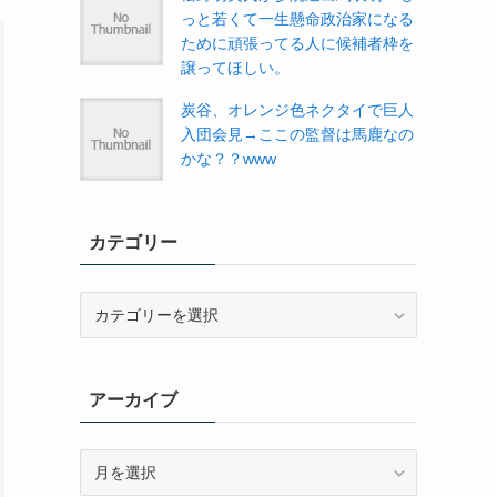
っと若くて一生懸命政治家になる
ために頑張ってる人に候補者枠を
譲ってほしい。
炭谷、オレンジ色ネクタイで巨人
入団会見→ここの監督は馬鹿なの
かな？？www
カテゴリー
カ
テ
ゴ
リ
アーカイブ
ー
ア
ー