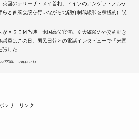
、英国のテリーザ・メイ首相、ドイツのアンゲラ・メルケ
相らと首脳会談を行いながら北朝鮮制裁緩和を積極的に説
人がＡＳＥＭ当時、米国高位官僚に文大統領の外交的動き
金議員はこの日、国民日報との電話インタビューで「米国
主張した。
00000004-cnippou-kr
ポンサーリンク