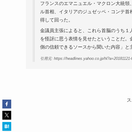
フランスのエマニュエル・マクロン大統領
ル首相、イタリアのジュゼッペ・コンテ首
得して回った。
金議員主張によると、これら首脳のうち１
を怪訝に思う表情を見せたということだ。
側の信頼できるソースから聞いた内容」と
引用元: https://headlines.yahoo.co.jp/hl?a=20181121-
ス