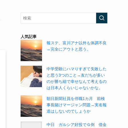
人気記事
報ステ、富川アナ以外も体調不良
→完全にアウトと思う。
中学受験にハマりすぎて失敗した
と思う3つのこと→友だちが多い
のが勝ち組で幸せなんて考えるの
は日本人くらいじゃないかな。
朝日新聞社員を停職1カ月 前検
事長賭けマージャン問題→実名報
道はしないのでしょうか
中日 ガルシア好投でＧ倒 借金