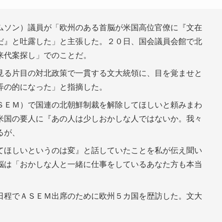
ムソン）議員が「欧州のある首脳が米国高位官僚に『文在
だ』と吐露した」と主張した。２０日、国会議員会館で北
来代案探し」でのことだ。
見る片目の対北政策で一貫する文大統領に、目を覚ませと
弄の的になった」と指摘した。
ＳＥＭ）で国連の北朝鮮制裁を解除してほしいと頼みまわ
米国の要人に『あの人は少しおかしな人ではないか。我々
るが、
てほしいというのは変』と話していたことを私が伝え聞い
脳は「おかしな人と一緒に仕事をしているあなた方も本当
日程でＡＳＥＭ出席のために欧州５カ国を歴訪した。文大