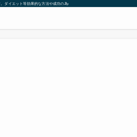
す。ダイエット等効果的な方法や成功の為の秘訣等。太ったり悩んでいる方々が簡