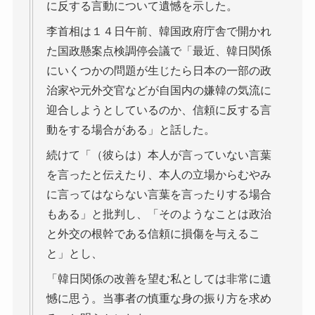
に反する言動について遺憾を示した。
李首相は１４日午前、韓国政府庁舎で開かれ
た国政懸案点検調停会議で「最近、韓日関係
にいくつかの問題が生じたら日本の一部の政
治家や元外交官などが自国内の嫌韓の気流に
迎合しようとしているのか、信頼に反する言
動をする場合がある」と話した。
続けて「（彼らは）本人が言っていない言葉
を言ったと伝えたり、本人の立場からむやみ
に言ってはならない言葉を言ったりする場合
もある」と批判し、「そのようなことは政治
と外交の根幹である信頼に損傷を与えるこ
と」とし、
「韓日関係の改善を望む私としては非常に遺
憾に思う。当事者の慎重な身の振り方を求め