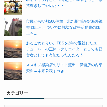
荒稼ぎしてやめた・・
市民から批判500件超 北九州市議会“海外視
察”廃止へ→ついでに無駄な政務活動費の廃
止も…
あるごめとりい、TBSを2年で退社したユー
チューバーの正体→クリエイターとしても経
営者としても有能だったんだろう
ススキノ感染店のリスト流出 保健所の内部
資料→本来公表すべき
カテゴリー