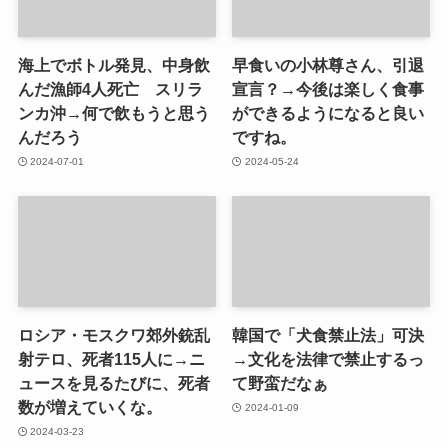
海上でボトル発見、中身飲
早食いの小林尊さん、引退
んだ漁師4人死亡 スリラ
宣言？→今後は楽しく食事
ンカ沖→何で飲もうと思う
ができるようになると良い
んだろう
ですね。
2024-07-01
2024-05-24
ロシア・モスクワ郊外銃乱
韓国で「犬食禁止法」可決
射テロ、死者115人に→ニ
→文化を法律で禁止するっ
ュースを見るたびに、死者
て野蛮だなぁ
数が増えていくな。
2024-01-09
2024-03-23