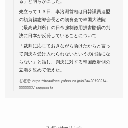
る」と明らかにした。
先立って１３日、李洛淵首相は日韓議員連盟
の額賀福志郎会長との朝食会で韓国大法院
（最高裁判所）の日帝強制徴用損害賠償の判
決に日本が反発していることについて
「裁判に応じておきながら負けたからと言っ
て判決を受け入れられないというのは話にな
らない」と話し、判決に対する韓国政府側の
立場を改めて伝えた。
引用元: https://headlines.yahoo.co.jp/hl?a=20190214-
00000027-cnippou-kr
スポンサーリンク