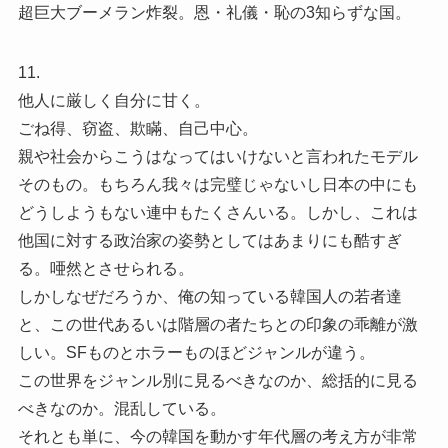
超巨大ブーメラン炸裂。恩・礼儀・恥の3知らずな国。
11.
他人に厳しく自分に甘く。
ごね得、窃盗、欺瞞、自己中心。
親や社会からこうはなってはいけないと言われたモデル
そのもの。もちろん我々は完璧じゃないし日本の中にも
どうしようもない連中もたくさんいる。しかし、これは
他国に対する政治家の姿勢としてはあまりにも酷すぎ
る。唖然とさせられる。
しかしなぜだろうか、俺の知っている韓国人の若者達
と、この世代あるいは階層の者たちとの印象の乖離が激
しい。SFものとホラーものほどジャンルが違う。
この世界をジャンル別に見るべきなのか、総括的に見る
べきなのか。混乱している。
それとも単に、今の韓国を動かす年代層の考え方が非常