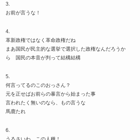
3.
お前が言うな！
4.
革新政権ではなく革命政権だね
まあ国民が民主的な選挙で選択した政権なんだろうか
ら 国民の本音が判って結構結構
5.
何言ってるのこのおっさん？
元を正せばお前らの暴言から始まった事
言われたく無いのなら、もの言うな
馬鹿たれ
6.
うるさいわ、この人種！