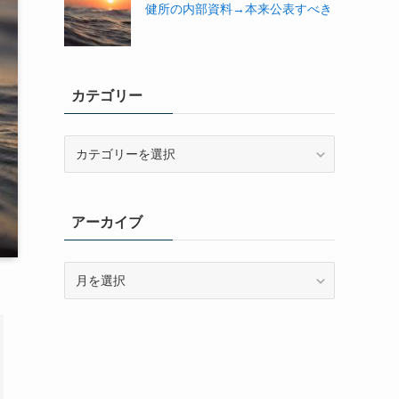
健所の内部資料→本来公表すべき
カテゴリー
カ
テ
ゴ
リ
アーカイブ
ー
ア
ー
カ
イ
ブ