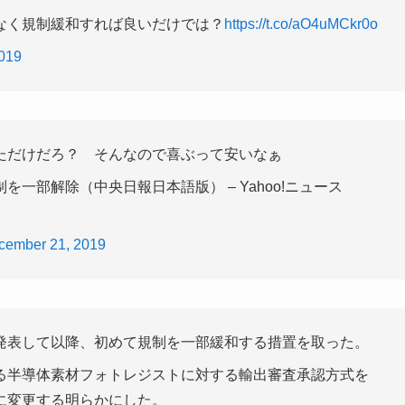
なく規制緩和すれば良いだけでは？
https://t.co/aO4uMCkr0o
019
ただけだろ？ そんなので喜ぶって安いなぁ
一部解除（中央日報日本語版） – Yahoo!ニュース
cember 21, 2019
発表して以降、初めて規制を一部緩和する措置を取った。
る半導体素材フォトレジストに対する輸出審査承認方式を
に変更する明らかにした。