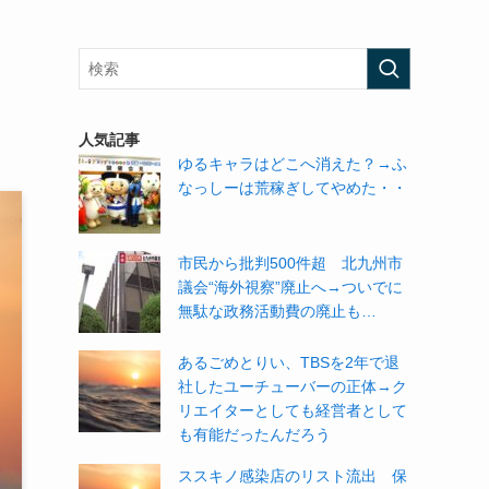
人気記事
ゆるキャラはどこへ消えた？→ふ
なっしーは荒稼ぎしてやめた・・
市民から批判500件超 北九州市
議会“海外視察”廃止へ→ついでに
無駄な政務活動費の廃止も…
あるごめとりい、TBSを2年で退
社したユーチューバーの正体→ク
リエイターとしても経営者として
も有能だったんだろう
ススキノ感染店のリスト流出 保