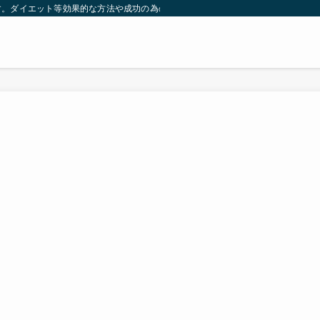
す。ダイエット等効果的な方法や成功の為の秘訣等。太ったり悩んでいる方々が簡