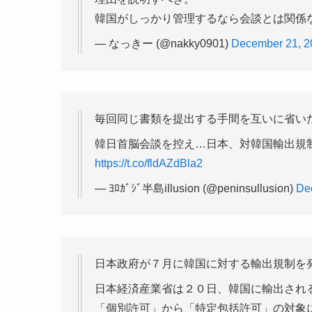
韓国がしっかり管理するなら会談とは関係
— なっきー (@nakky0901)
December 21, 2
毎回同じ書類を提出する手間を互いに省い
韓日首脳会談を控え…日本、対韓国輸出規制を
https://t.co/fldAZdBla2
— ﾖﾛｶﾞｼﾞ半島illusion (@peninsullusion)
De
日本政府が７月に韓国に対する輸出規制を
日本経済産業省は２０日、韓国に輸出され
「個別許可」から「特定包括許可」の対象