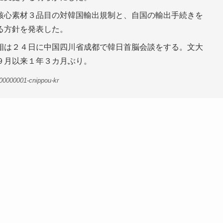
核心素材３品目の対韓国輸出規制と、自国の輸出手続きを
る方針を発表した。
相は２４日に中国四川省成都で韓日首脳会談をする。文大
９月以来１年３カ月ぶり。
00000001-cnippou-kr