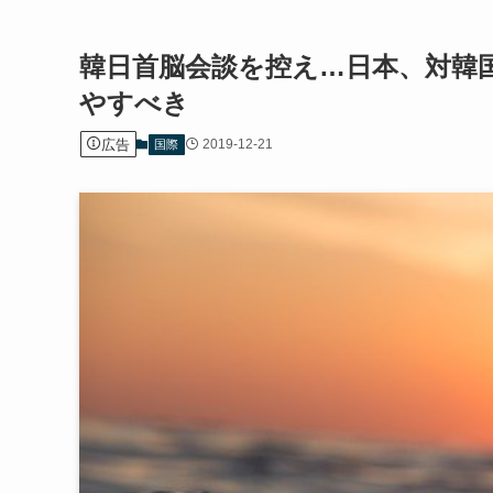
韓日首脳会談を控え…日本、対韓
やすべき
広告
2019-12-21
国際