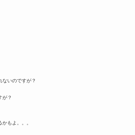
れないのですが？
。
すが？
るかもよ。。。