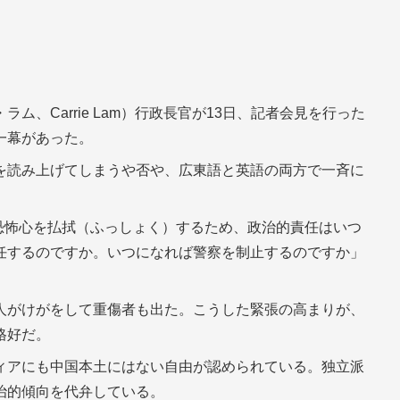
ム、Carrie Lam）行政長官が13日、記者会見を行った
一幕があった。
を読み上げてしまうや否や、広東語と英語の両方で一斉に
恐怖心を払拭（ふっしょく）するため、政治的責任はいつ
任するのですか。いつになれば警察を制止するのですか」
人がけがをして重傷者も出た。こうした緊張の高まりが、
格好だ。
ィアにも中国本土にはない自由が認められている。独立派
治的傾向を代弁している。