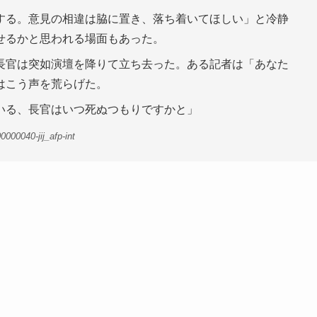
する。意見の相違は脇に置き、落ち着いてほしい」と冷静
せるかと思われる場面もあった。
長官は突如演壇を降りて立ち去った。ある記者は「あなた
はこう声を荒らげた。
いる、長官はいつ死ぬつもりですかと」
000040-jij_afp-int