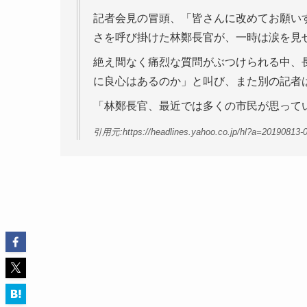
記者会見の冒頭、「皆さんに改めてお願い
さを呼び掛けた林鄭長官が、一時は涙を見
絶え間なく痛烈な質問がぶつけられる中、
に良心はあるのか」と叫び、また別の記者
「林鄭長官、最近では多くの市民が思って
引用元:https://headlines.yahoo.co.jp/hl?a=20190813-00