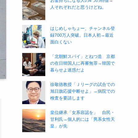
お金持ちになる人の4つの特徴→
人それぞれだと思うけどね。
はじめしゃちょー、チャンネル登
録700万人突破。日本人初→最近
面白くない
「北朝鮮スパイ」とねつ造 京都
の在日韓国人に再審無罪→韓国で
暮らせよ迷惑だよ
徐敬徳教授「Ｊリーグの試合での
旭日旗応援中断せよ」→病院での
検査を要請します
皇位継承「女系容認を」 自民・
甘利氏→個人的には「男系女性天
皇」が先