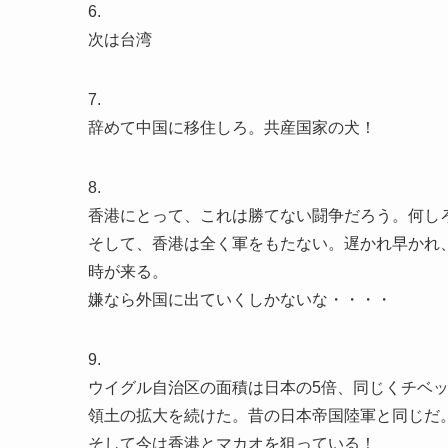
6.
次は台湾
7.
辞めて中国に移住しろ。共産国家の犬！
8.
香港にとって、これは勝てない闘争だろう。何し
そして、香港は全く軍をもたない。遅かれ早かれ
時が来る。
嫌なら外国に出ていくしかないな・・・・
9.
ウイグル自治区の面積は日本の5倍、同じくチベ
領土の拡大を続けた。昔の日本帝国陸軍と同じだ
そして今は香港とマカオを狙っている！