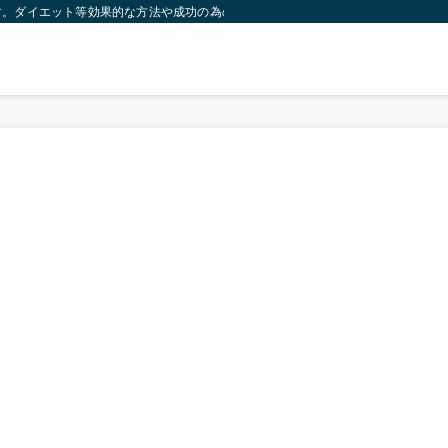
す。ダイエット等効果的な方法や成功の為の秘訣等。太ったり悩んでいる方々が簡