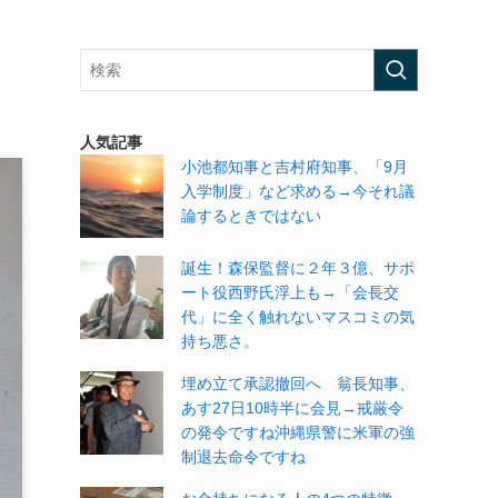
人気記事
小池都知事と吉村府知事、「9月
入学制度」など求める→今それ議
論するときではない
誕生！森保監督に２年３億、サポ
ート役西野氏浮上も→「会長交
代」に全く触れないマスコミの気
持ち悪さ。
埋め立て承認撤回へ 翁長知事、
あす27日10時半に会見→戒厳令
の発令ですね沖縄県警に米軍の強
制退去命令ですね