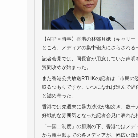
【AFP＝時事】香港の林鄭月娥（キャリー・ラ
ところ、メディアの集中砲火にさらされる
記者会見では、同長官が用意していた声明
質問攻めが始まった。
また香港公共放送RTHKの記者は「市民の
取るつもりですか。いつになれば進んで辞
と詰め寄った。
香港では先週末に暴力沙汰が相次ぎ、数十
好戦的な雰囲気となった記者会見に表れた
「一国二制度」の原則の下、香港ではメデ
から親中派までの各メディアが、幅広い政