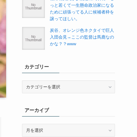
っと若くて一生懸命政治家になる
ために頑張ってる人に候補者枠を
譲ってほしい。
炭谷、オレンジ色ネクタイで巨人
入団会見→ここの監督は馬鹿なの
かな？？www
カテゴリー
カ
テ
ゴ
リ
アーカイブ
ー
ア
ー