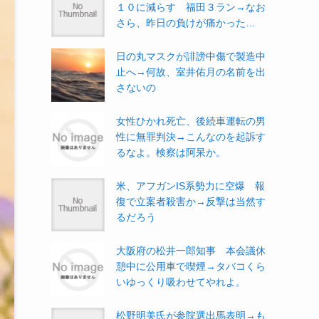
１０に減らす 福田３ラン→なお
さら、昨日の負けが痛かった…
日の丸マスクが誹謗中傷で製造中
止へ→何故、室井佑月の名前を出
さないの
女性ひかれ死亡、後続車運転の男
性に無罪判決→こんなのを起訴す
るなよ。検察は阿呆か。
米、アフガンIS系勢力に空爆 報
復で立案者殺害か→反撃は当然す
るだろう
大阪府の松井一郎知事 本会議休
憩中に公用車で喫煙→タバコくら
いゆっくり吸わせてやれよ。
松野明美氏が参院選出馬表明→も