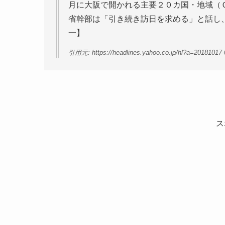
月に大阪で開かれる主要２０カ国・地域（
省幹部は「引き続き訪日を求める」と話し
一】
引用元: https://headlines.yahoo.co.jp/hl?a=20181017-
ス