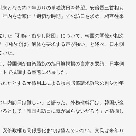
以来となる約７年ぶりの単独訪日を希望。安倍晋三首相も
、年内を念頭に「適切な時期」での訪日を求め、相互往来
立した「和解・癒やし財団」について、韓国の閣僚が相次
「（国内では）解体を要求する声が強い」と述べ、日本側
ていた。
は、韓国側が自衛艦旗の旭日旗掲揚の自粛を要請。日本側
ートで抗議する事態に発展した。
られたとする元徴用工による損害賠償請求訴訟の判決が年
の年内訪日は難しい」と語った。外務省幹部は、韓国が金
いるとして「韓国も訪日に気が回らないだろう」と指摘し
、安倍政権も関係悪化までは望んでいない。文氏は来年６