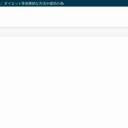
す。ダイエット等効果的な方法や成功の為の秘訣等。太ったり悩んでいる方々が簡