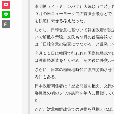
李明博（イ・ミョンバク）大統領（当時）
９月の米ニューヨークでの首脳会談などで
を軌道に乗せる考えだった。
しかし、日韓合意に基づいて韓国政府が設
いで解散を示唆。文氏も９月の首脳会談で
は「日韓合意の破棄につながる」と反発し
今月１１日に韓国で行われた国際観艦式で
は護衛艦派遣をとりやめ、その後に外交ル
さらに、日本の植民地時代に強制労働させ
内にもある。
日本政府関係者は「歴史問題を抱え、文氏
委員長の初のソウル訪問を年内に目指して
た。
ただ、対北朝鮮政策での連携を見据えれば