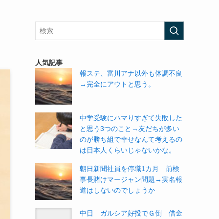
人気記事
報ステ、富川アナ以外も体調不良
→完全にアウトと思う。
中学受験にハマりすぎて失敗した
と思う3つのこと→友だちが多い
のが勝ち組で幸せなんて考えるの
は日本人くらいじゃないかな。
朝日新聞社員を停職1カ月 前検
事長賭けマージャン問題→実名報
道はしないのでしょうか
中日 ガルシア好投でＧ倒 借金