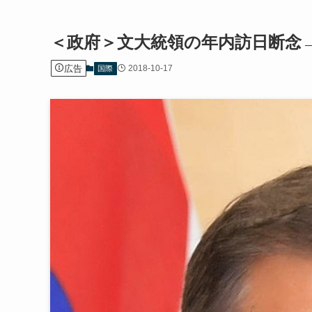
＜政府＞文大統領の年内訪日断念
広告
2018-10-17
国際