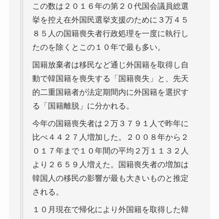
この数は２０１６年の第２０代国会議員総選
挙を控え在外国民選挙支援のために３万４５
８５人の国籍喪失者行政処理を一度に執行し
たのを除くとこの１０年で最も多い。
国籍放棄者は移民など通じ外国籍を取得し自
動で韓国籍を喪失する「国籍喪失」と、先天
的二重国籍者が法定期間内に外国籍を選択す
る「国籍離脱」に分かれる。
今年の国籍喪失者は２万３７９１人で昨年に
比べ４４２７人増加した。２００８年から２
０１７年まで１０年間の平均２万１１３２人
より２６５９人増えた。国籍喪失者の増加は
韓国人の移民の影響が最も大きいものと推定
される。
１０月現在で帰化により外国籍を取得した韓