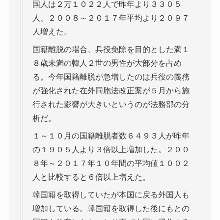
国人は２万１０２２人で昨年より３３０５
人、２００８～２０１７年平均より２０９７
人増えた。
国籍離脱の場合、兵役免除を目的とした満１
８歳未満の韓人２世の男性が大部分を占め
る。今年国籍離脱が急増したのは兵役の義務
が強化された在外同胞法改正案が５月から施
行された影響が大きいというのが法務部の分
析だ。
１～１０月の国籍離脱者数６４９３人が昨年
の１９０５人より３倍以上増加した。２００
８年～２０１７年１０年間の平均値１００２
人と比較すると６倍以上増えた。
韓国籍を取得していたが本国に戻る外国人も
増加している。韓国籍を取得した後にもとの