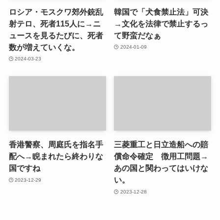
ロシア・モスクワ郊外銃乱
韓国で「犬食禁止法」可決
射テロ、死者115人に→ニ
→文化を法律で禁止するっ
ュースを見るたびに、死者
て野蛮だなぁ
数が増えていくな。
2024-01-09
2024-03-23
香港警察、周庭氏を指名手
三菱重工と日立造船への賠
配へ→睨まれたら終わりな
償命令確定 徴用工問題→
国ですね
あの国と関わってはいけな
い。
2023-12-29
2023-12-28