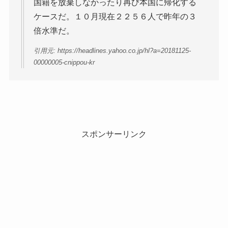
国籍を放棄しなかったり再び本国に帰化する
ケースだ。１０月現在２２５６人で昨年の３
倍水準だ。
引用元: https://headlines.yahoo.co.jp/hl?a=20181125-
00000005-cnippou-kr
スポンサーリンク