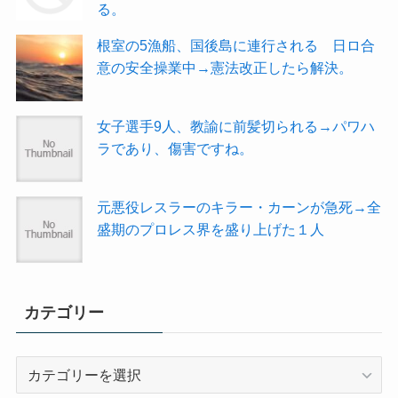
る。
根室の5漁船、国後島に連行される 日ロ合
意の安全操業中→憲法改正したら解決。
女子選手9人、教諭に前髪切られる→パワハ
ラであり、傷害ですね。
元悪役レスラーのキラー・カーンが急死→全
盛期のプロレス界を盛り上げた１人
カテゴリー
カ
テ