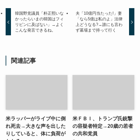
韓国野党議員「朴正熙いな
夫「10億円当たった!」妻
かったらいまの韓国はフィ
「なら5億は私のよ」法律
リピンに及ばない」→よく
上どうなる?→誰にも言わ
こんな発言できるね。
ず墓場まで持って行く
関連記事
米ラッパーがライブ中に倒
米ＦＢＩ、トランプ氏銃撃
れ死去→大きな声を出した
の容疑者特定→20歳の若者
りしていると、体に負荷が
の共和党員