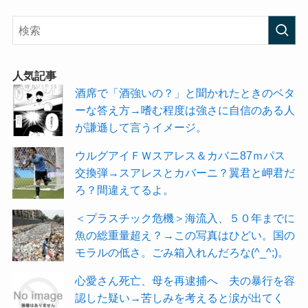
人気記事
酒席で「酒強いの？」と聞かれたときのベタ
ーな答え方→嗜む程度は強さに自信のある人
が謙遜して言うイメージ。
ウルグアイＦＷスアレス＆カバニ87ｍパス
交換弾→スアレスとカバーニ？翼君と岬君だ
ろ？間違えてるよ。
＜プラスチック危機＞海流入、５０年までに
魚の総重量超え？→この写真はひどい。国の
モラルの低さ。ごみ箱入れんだろな(^_^;)。
心愛さん死亡、母を再逮捕へ 夫の暴行を容
認した疑い→苦しみを考えると涙が出てく