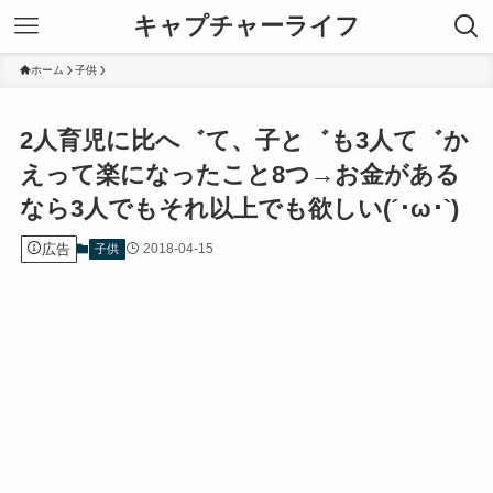
キャプチャーライフ
ホーム
子供
2人育児に比へ゛て、子と゛も3人て゛か
えって楽になったこと8つ→お金がある
なら3人でもそれ以上でも欲しい(´･ω･`)
広告
2018-04-15
子供