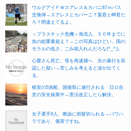
ウルグアイＦＷスアレス＆カバニ87ｍパス
交換弾→スアレスとカバーニ？翼君と岬君だ
ろ？間違えてるよ。
＜プラスチック危機＞海流入、５０年までに
魚の総重量超え？→この写真はひどい。国の
モラルの低さ。ごみ箱入れんだろな(^_^;)。
心愛さん死亡、母を再逮捕へ 夫の暴行を容
認した疑い→苦しみを考えると涙が出てく
る。
根室の5漁船、国後島に連行される 日ロ合
意の安全操業中→憲法改正したら解決。
女子選手9人、教諭に前髪切られる→パワハ
ラであり、傷害ですね。