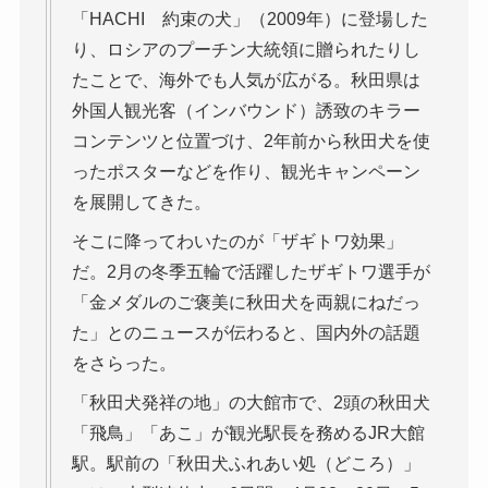
「HACHI 約束の犬」（2009年）に登場した
り、ロシアのプーチン大統領に贈られたりし
たことで、海外でも人気が広がる。秋田県は
外国人観光客（インバウンド）誘致のキラー
コンテンツと位置づけ、2年前から秋田犬を使
ったポスターなどを作り、観光キャンペーン
を展開してきた。
そこに降ってわいたのが「ザギトワ効果」
だ。2月の冬季五輪で活躍したザギトワ選手が
「金メダルのご褒美に秋田犬を両親にねだっ
た」とのニュースが伝わると、国内外の話題
をさらった。
「秋田犬発祥の地」の大館市で、2頭の秋田犬
「飛鳥」「あこ」が観光駅長を務めるJR大館
駅。駅前の「秋田犬ふれあい処（どころ）」