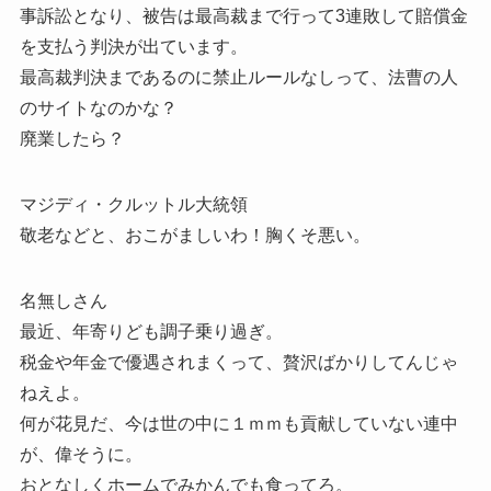
事訴訟となり、被告は最高裁まで行って3連敗して賠償金
を支払う判決が出ています。
最高裁判決まであるのに禁止ルールなしって、法曹の人
のサイトなのかな？
廃業したら？
マジディ・クルットル大統領
敬老などと、おこがましいわ！胸くそ悪い。
名無しさん
最近、年寄りども調子乗り過ぎ。
税金や年金で優遇されまくって、贅沢ばかりしてんじゃ
ねえよ。
何が花見だ、今は世の中に１ｍｍも貢献していない連中
が、偉そうに。
おとなしくホームでみかんでも食ってろ。