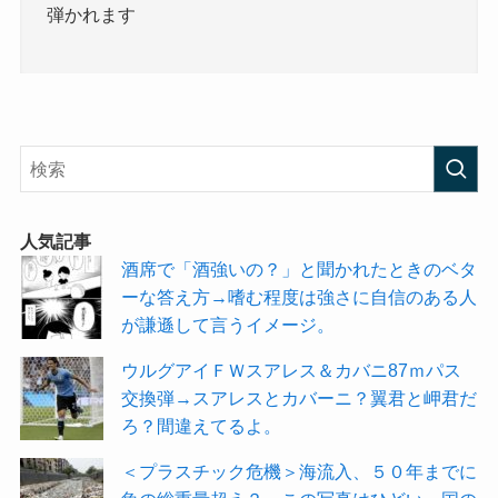
弾かれます
人気記事
酒席で「酒強いの？」と聞かれたときのベタ
ーな答え方→嗜む程度は強さに自信のある人
が謙遜して言うイメージ。
ウルグアイＦＷスアレス＆カバニ87ｍパス
交換弾→スアレスとカバーニ？翼君と岬君だ
ろ？間違えてるよ。
＜プラスチック危機＞海流入、５０年までに