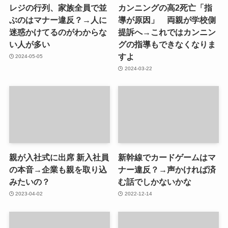
レジの行列、家族全員で並
カンニングの高2死亡「指
ぶのはマナー違反？→人に
導が原因」 両親が学校側
迷惑かけてるのがわからな
提訴へ→これではカンニン
い人が多い
グの指導もできなくなりま
すよ
2024-05-05
2024-03-22
親が入社式に出席 新入社員
新幹線でカードゲームはマ
の本音→企業も親を取り込
ナー違反？→声かければ済
みたいの？
む話でしかないかな
2023-04-02
2022-12-14