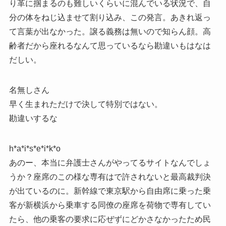
り革に掴まるのも難しいくらいに混んでいる状況で、自
分の体をねじ込ませて割り込み、この発言。あきれ返っ
て言葉が出なかった。譲る義務は無いので知らん顔。高
齢者だから座れるなんて思っているなら勘違いもはなは
だしい。
名無しさん
早く生まれただけで決して特別ではない。
勘違いするな
h*a*i*s*e*i*k*o
あのー、本当に弁護士さんがやってるサイトなんでしょ
うか？座席のこの様な専有はで許されないと最高裁判決
が出ているのに。新幹線で東京駅から自由席に乗った乗
客が新横浜から乗車する同僚の座席を荷物で専有してい
たら、他の乗客の要求に応ぜずにどかさなかったため民