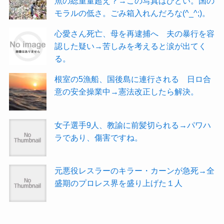
魚の総重量超え？→この写真はひどい。国の
モラルの低さ。ごみ箱入れんだろな(^_^;)。
心愛さん死亡、母を再逮捕へ 夫の暴行を容
認した疑い→苦しみを考えると涙が出てく
る。
根室の5漁船、国後島に連行される 日ロ合
意の安全操業中→憲法改正したら解決。
女子選手9人、教諭に前髪切られる→パワハ
ラであり、傷害ですね。
元悪役レスラーのキラー・カーンが急死→全
盛期のプロレス界を盛り上げた１人