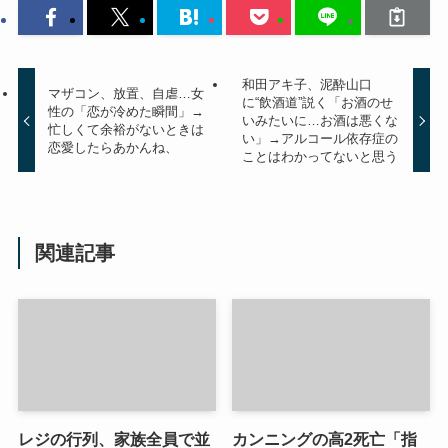
和田アキ子、泥酔山口
マザコン、放置、自虐…女
に“飲酒道”説く「お酒のせ
性の「恋が冷めた瞬間」→
いみたいに…お酒は悪くな
忙しくて余裕がないときは
い」→アルコール依存症の
恋愛したらあかんね、
ことはわかってないと思う
関連記事
レジの行列、家族全員で並
カンニングの高2死亡「指