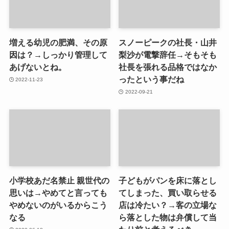
増える幼児の肥満、その原
スノーピークの社長・山井
因は？→しっかり管理して
梨沙が電撃辞任→そもそも
あげないとね。
社長を張れる品格ではなか
ったという事だね
2022-11-23
2022-09-21
小学校あだ名禁止 親世代の
子どもがパンを床に落とし
思いは→やめてと言っても
てしまった、買い取らせる
やめないのがいるからこう
店は冷たい？→客の立場な
なる
ら落とした物は弁償して当