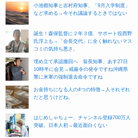
小池都知事と吉村府知事、「9月入学制度」
など求める→今それ議論するときではない
誕生！森保監督に２年３億、サポート役西野
氏浮上も→「会長交代」に全く触れないマス
コミの気持ち悪さ。
埋め立て承認撤回へ 翁長知事、あす27日
10時半に会見→戒厳令の発令ですね沖縄県
警に米軍の強制退去命令ですね
お金持ちになる人の4つの特徴→人それぞれ
だと思うけどね。
はじめしゃちょー、チャンネル登録700万人
突破。日本人初→最近面白くない