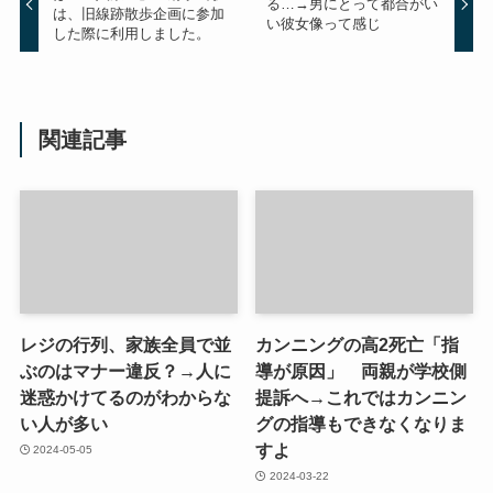
る…→男にとって都合がい
は、旧線跡散歩企画に参加
い彼女像って感じ
した際に利用しました。
関連記事
レジの行列、家族全員で並
カンニングの高2死亡「指
ぶのはマナー違反？→人に
導が原因」 両親が学校側
迷惑かけてるのがわからな
提訴へ→これではカンニン
い人が多い
グの指導もできなくなりま
すよ
2024-05-05
2024-03-22