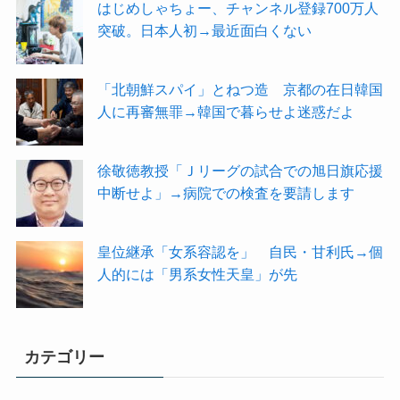
はじめしゃちょー、チャンネル登録700万人
突破。日本人初→最近面白くない
「北朝鮮スパイ」とねつ造 京都の在日韓国
人に再審無罪→韓国で暮らせよ迷惑だよ
徐敬徳教授「Ｊリーグの試合での旭日旗応援
中断せよ」→病院での検査を要請します
皇位継承「女系容認を」 自民・甘利氏→個
人的には「男系女性天皇」が先
カテゴリー