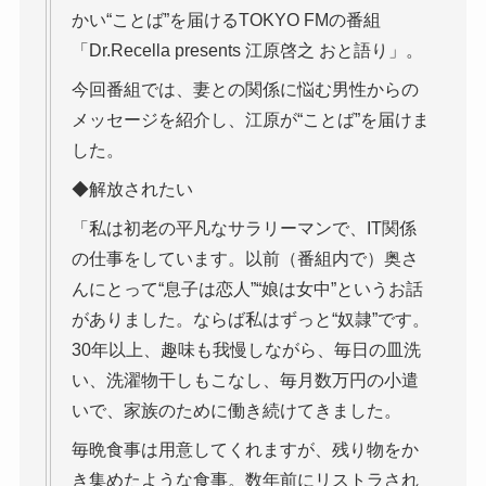
かい“ことば”を届けるTOKYO FMの番組
「Dr.Recella presents 江原啓之 おと語り」。
今回番組では、妻との関係に悩む男性からの
メッセージを紹介し、江原が“ことば”を届けま
した。
◆解放されたい
「私は初老の平凡なサラリーマンで、IT関係
の仕事をしています。以前（番組内で）奥さ
んにとって“息子は恋人”“娘は女中”というお話
がありました。ならば私はずっと“奴隷”です。
30年以上、趣味も我慢しながら、毎日の皿洗
い、洗濯物干しもこなし、毎月数万円の小遣
いで、家族のために働き続けてきました。
毎晩食事は用意してくれますが、残り物をか
き集めたような食事。数年前にリストラされ