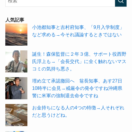
人気記事
小池都知事と吉村府知事、「9月入学制度」
など求める→今それ議論するときではない
誕生！森保監督に２年３億、サポート役西野
氏浮上も→「会長交代」に全く触れないマス
コミの気持ち悪さ。
埋め立て承認撤回へ 翁長知事、あす27日
10時半に会見→戒厳令の発令ですね沖縄県
警に米軍の強制退去命令ですね
お金持ちになる人の4つの特徴→人それぞれ
だと思うけどね。