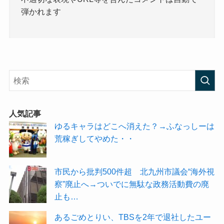
弾かれます
人気記事
ゆるキャラはどこへ消えた？→ふなっしーは
荒稼ぎしてやめた・・
市民から批判500件超 北九州市議会“海外視
察”廃止へ→ついでに無駄な政務活動費の廃
止も…
あるごめとりい、TBSを2年で退社したユー