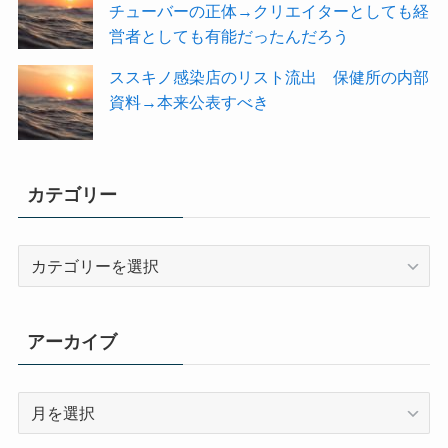
チューバーの正体→クリエイターとしても経
営者としても有能だったんだろう
ススキノ感染店のリスト流出 保健所の内部
資料→本来公表すべき
カテゴリー
カ
テ
ゴ
リ
アーカイブ
ー
ア
ー