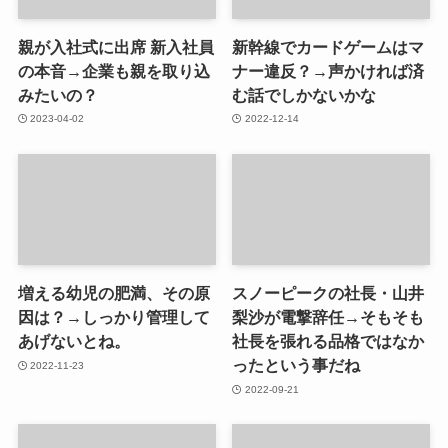
親が入社式に出席 新入社員
新幹線でカードゲームはマ
の本音→企業も親を取り込
ナー違反？→声かければ済
みたいの？
む話でしかないかな
2023-04-02
2022-12-14
増える幼児の肥満、その原
スノーピークの社長・山井
因は？→しっかり管理して
梨沙が電撃辞任→そもそも
あげないとね。
社長を張れる品格ではなか
ったという事だね
2022-11-23
2022-09-21