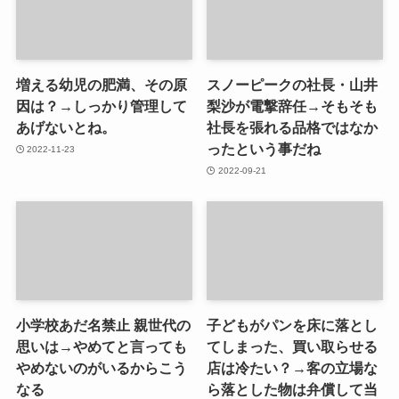
増える幼児の肥満、その原
スノーピークの社長・山井
因は？→しっかり管理して
梨沙が電撃辞任→そもそも
あげないとね。
社長を張れる品格ではなか
ったという事だね
2022-11-23
2022-09-21
小学校あだ名禁止 親世代の
子どもがパンを床に落とし
思いは→やめてと言っても
てしまった、買い取らせる
やめないのがいるからこう
店は冷たい？→客の立場な
なる
ら落とした物は弁償して当