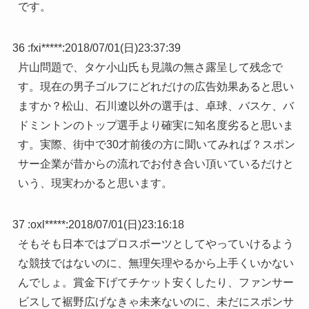
です。
36 :
fxi*****
:
2018/07/01(日)23:37:39
片山問題で、タケ小山氏も見識の無さ露呈して残念で
す。現在の男子ゴルフにどれだけの広告効果あると思い
ますか？松山、石川遼以外の選手は、卓球、バスケ、バ
ドミントンのトップ選手より確実に知名度劣ると思いま
す。実際、街中で30才前後の方に聞いてみれば？スポン
サー企業が昔からの流れでお付き合い頂いているだけと
いう、現実わかると思います。
37 :
oxl*****
:
2018/07/01(日)23:16:18
そもそも日本ではプロスポーツとしてやっていけるよう
な競技ではないのに、無理矢理やるから上手くいかない
んでしょ。賞金下げてチケット安くしたり、ファンサー
ビスして裾野広げなきゃ未来ないのに、未だにスポンサ