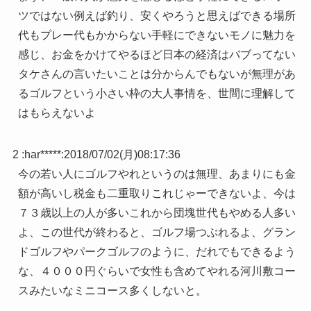
ツではない例えば釣り、安くやろうと思えばできる場所
代もプレー代もかからない手軽にできないモノに魅力を
感じ、お金をかけてやるほど日本の経済はバブってない
タケさんの言いたいことは分からんでもないが無理があ
るゴルフという小さい枠の大人事情を、世間に理解して
はもらえないよ
2 :
har*****
:
2018/07/02(月)08:17:36
今の若い人にゴルフやれというのは無理、あまりにも金
額が高いし税金も二重取りこれじゃーできないよ、今は
７３歳以上の人が多いこれから団塊世代もやめる人多い
よ、この世代が終わると、ゴルフ場つぶれるよ、グラン
ドゴルフやパークゴルフのように、だれでもできるよう
な、４０００円ぐらいで女性も含めてやれる河川敷コー
スみたいなミニコース多くしないと。