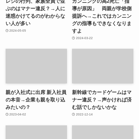
レジの行列、家族全員で並
カンニングの高2死亡「指
ぶのはマナー違反？→人に
導が原因」 両親が学校側
迷惑かけてるのがわからな
提訴へ→これではカンニン
い人が多い
グの指導もできなくなりま
すよ
2024-05-05
2024-03-22
親が入社式に出席 新入社員
新幹線でカードゲームはマ
の本音→企業も親を取り込
ナー違反？→声かければ済
みたいの？
む話でしかないかな
2023-04-02
2022-12-14