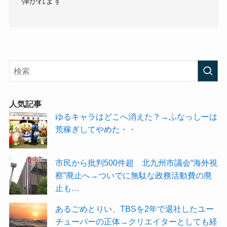
弾かれます
人気記事
ゆるキャラはどこへ消えた？→ふなっしーは
荒稼ぎしてやめた・・
市民から批判500件超 北九州市議会“海外視
察”廃止へ→ついでに無駄な政務活動費の廃
止も…
あるごめとりい、TBSを2年で退社したユー
チューバーの正体→クリエイターとしても経