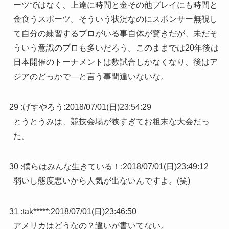
ーツではなく、上達に時間と金その他プレイにも時間と
金食うスポーツ。そういう状況なのにスポンサー無視し
て自分の練習するプロがいる事自体が驚きだが、未だそ
ういう意識のプロも多いだろう。このままでは20年後は
日本開催のトーナメントは数試合しかなくなり、後はア
ジアのどっかで―と言う事間違いないな。
29 :
げすやろう
:
2018/07/01(日)23:54:29
とうとうみは、競技会場が狭すぎてお粗末な大会だっ
た。
30 :
僕らはみんな生きている！
:
2018/07/01(日)23:49:12
弱いし態度悪いから人気が出ないんですよ。(笑)
31 :
tak*****
:
2018/07/01(日)23:46:50
アメリカはどうなの？違いが書いてない。