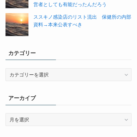
営者としても有能だったんだろう
ススキノ感染店のリスト流出 保健所の内部
資料→本来公表すべき
カテゴリー
カ
テ
ゴ
リ
アーカイブ
ー
ア
ー
カ