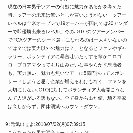
現在の日本男子ツアーの何処に魅力があるかを考えた
時、ツアーの未来は無いとしか言いようがない。ツアー
レベルは全米オープンで19オーバーが国内では20アンダ
ーで即優勝出来るレベル。今のJGTOのツアーメンバー
でPGAツアーのシード選手になれるのは一人もいないの
では？では実力以外の魅力は？、となるとファンやギャ
ラリー、ボランティアに暴言吐いたりする輩がゴロゴ
ロ。プロアマやっても片山みたいな事やらかす馬鹿者
も。実力無い、魅力も無いツアーに5億円払ってスポン
サードしようと思う企業が増えるわけもなく、ファンを
大切にしないJGTOに対してボランティア大会開こうな
んて人達がいる訳もない。全て身から出た錆。驕る平家
は久しからず。団体消滅へカウントダウン。
9 :
元気出せよ
:
2018/07/02(月)07:39:15
こうなったら男女混合トーナメントだ。