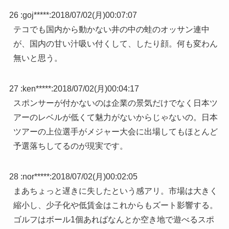
26 :
goj*****
:
2018/07/02(月)00:07:07
テコでも国内から動かない井の中の蛙のオッサン連中
が、国内の甘い汁吸い付くして、したり顔。何も変わん
無いと思う。
27 :
ken*****
:
2018/07/02(月)00:04:17
スポンサーが付かないのは企業の景気だけでなく日本ツ
アーのレベルが低くて魅力がないからじゃないの。日本
ツアーの上位選手がメジャー大会に出場してもほとんど
予選落ちしてるのが現実です。
28 :
nor*****
:
2018/07/02(月)00:02:05
まあちょっと遅きに失したという感アリ。市場は大きく
縮小し、少子化や低賃金はこれからもズート影響する。
ゴルフはボール1個あればなんとか空き地で遊べるスポ