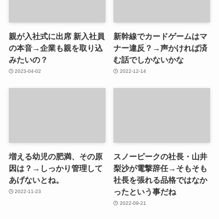
親が入社式に出席 新入社員
新幹線でカードゲームはマ
の本音→企業も親を取り込
ナー違反？→声かければ済
みたいの？
む話でしかないかな
2023-04-02
2022-12-14
増える幼児の肥満、その原
スノーピークの社長・山井
因は？→しっかり管理して
梨沙が電撃辞任→そもそも
あげないとね。
社長を張れる品格ではなか
ったという事だね
2022-11-23
2022-09-21