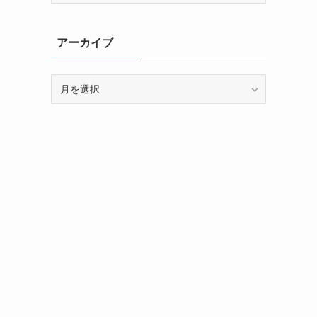
ゴ
リ
アーカイブ
ー
ア
ー
カ
イ
ブ
、