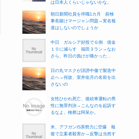
は日本人くらいじゃないかな。
朝日新聞社員を停職1カ月 前検
事長賭けマージャン問題→実名報
道はしないのでしょうか
中日 ガルシア好投でＧ倒 借金
１０に減らす 福田３ラン→なお
さら、昨日の負けが痛かった…
日の丸マスクが誹謗中傷で製造中
止へ→何故、室井佑月の名前を出
さないの
女性ひかれ死亡、後続車運転の男
性に無罪判決→こんなのを起訴す
るなよ。検察は阿呆か。
米、アフガンIS系勢力に空爆 報
復で立案者殺害か→反撃は当然す