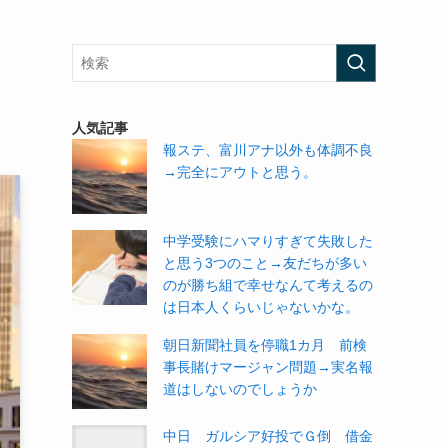
人気記事
報ステ、富川アナ以外も体調不良
→完全にアウトと思う。
中学受験にハマりすぎて失敗した
と思う3つのこと→友だちが多い
のが勝ち組で幸せなんて考えるの
は日本人くらいじゃないかな。
朝日新聞社員を停職1カ月 前検
事長賭けマージャン問題→実名報
道はしないのでしょうか
中日 ガルシア好投でＧ倒 借金