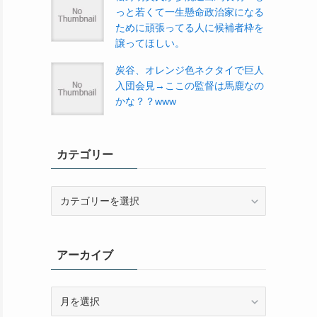
っと若くて一生懸命政治家になる
ために頑張ってる人に候補者枠を
譲ってほしい。
炭谷、オレンジ色ネクタイで巨人
入団会見→ここの監督は馬鹿なの
かな？？www
カテゴリー
カ
テ
ゴ
リ
アーカイブ
ー
ア
ー