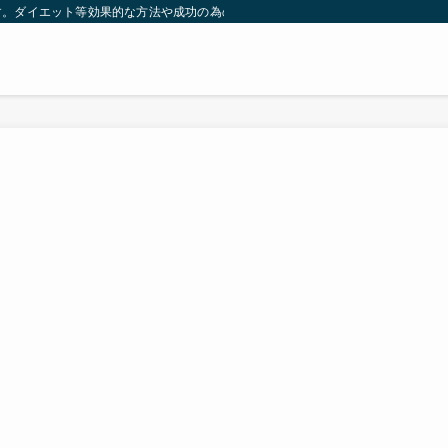
す。ダイエット等効果的な方法や成功の為の秘訣等。太ったり悩んでいる方々が簡