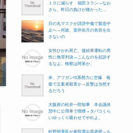
１０に減らす 福田３ラン→なお
さら、昨日の負けが痛かった…
日の丸マスクが誹謗中傷で製造中
止へ→何故、室井佑月の名前を出
さないの
女性ひかれ死亡、後続車運転の男
性に無罪判決→こんなのを起訴す
るなよ。検察は阿呆か。
米、アフガンIS系勢力に空爆 報
復で立案者殺害か→反撃は当然す
るだろう
大阪府の松井一郎知事 本会議休
憩中に公用車で喫煙→タバコくら
いゆっくり吸わせてやれよ。
松野明美氏が参院選出馬表明→も