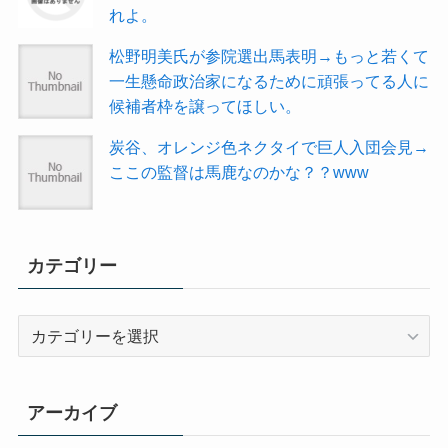
れよ。
松野明美氏が参院選出馬表明→もっと若くて
一生懸命政治家になるために頑張ってる人に
候補者枠を譲ってほしい。
炭谷、オレンジ色ネクタイで巨人入団会見→
ここの監督は馬鹿なのかな？？www
カテゴリー
カ
テ
ゴ
リ
アーカイブ
ー