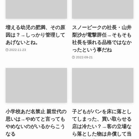
増える幼児の肥満、その原
スノーピークの社長・山井
因は？→しっかり管理して
梨沙が電撃辞任→そもそも
あげないとね。
社長を張れる品格ではなか
ったという事だね
2022-11-23
2022-09-21
小学校あだ名禁止 親世代の
子どもがパンを床に落とし
思いは→やめてと言っても
てしまった、買い取らせる
やめないのがいるからこう
店は冷たい？→客の立場な
なる
ら落とした物は弁償して当