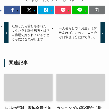
妊娠したら舌打ちされた…
一人暮らしで「お皿」は何
マタハラを許す思考とは？
枚あればいいの？ →自分
→職場で好かれているかど
が日常使う分だけで良い。
うか次第な気がします
関連記事
レジの行列、家族全員で並
カンニングの高2死亡「指