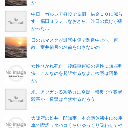
か
中日 ガルシア好投でＧ倒 借金１０に減ら
す 福田３ラン→なおさら、昨日の負けが痛
かった…
日の丸マスクが誹謗中傷で製造中止へ→何
故、室井佑月の名前を出さないの
女性ひかれ死亡、後続車運転の男性に無罪判
決→こんなのを起訴するなよ。検察は阿呆
か。
米、アフガンIS系勢力に空爆 報復で立案者
殺害か→反撃は当然するだろう
大阪府の松井一郎知事 本会議休憩中に公用
車で喫煙→タバコくらいゆっくり吸わせてや