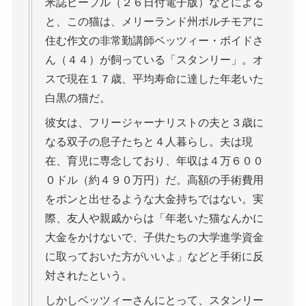
米誌ピープル（２６日付電子版）などによる
と、この猫は、メリーランド州ボルチモアに
住む作文の非常勤講師ベッツィー・ボイドさ
ん（４４）が飼っている「スタンリー」。オ
スで現在１７歳、平均寿命に達した年老いた
白黒の猫だ。
彼女は、フリージャーナリストの夫と３歳に
なる双子の息子たちと４人暮らし。夫は現
在、育児に専念しており、年収は４万６００
０ドル（約４９０万円）だ。高額の手術費用
をポンと出せるような大金持ちではない。実
際、友人や親戚からは「年老いた猫なんかに
大金をかけないで、子供たちの大学進学資金
に取っておいた方がいいよ」などと手術に反
対されたという。
しかしベッツィーさんにとって、スタンリー