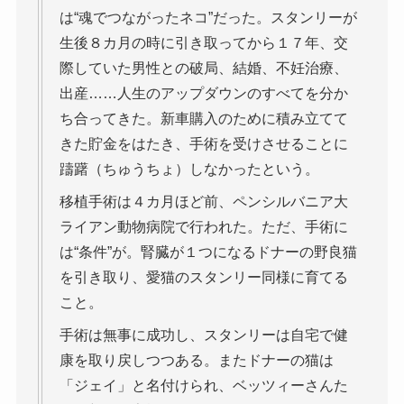
は“魂でつながったネコ”だった。スタンリーが
生後８カ月の時に引き取ってから１７年、交
際していた男性との破局、結婚、不妊治療、
出産……人生のアップダウンのすべてを分か
ち合ってきた。新車購入のために積み立てて
きた貯金をはたき、手術を受けさせることに
躊躇（ちゅうちょ）しなかったという。
移植手術は４カ月ほど前、ペンシルバニア大
ライアン動物病院で行われた。ただ、手術に
は“条件”が。腎臓が１つになるドナーの野良猫
を引き取り、愛猫のスタンリー同様に育てる
こと。
手術は無事に成功し、スタンリーは自宅で健
康を取り戻しつつある。またドナーの猫は
「ジェイ」と名付けられ、ベッツィーさんた