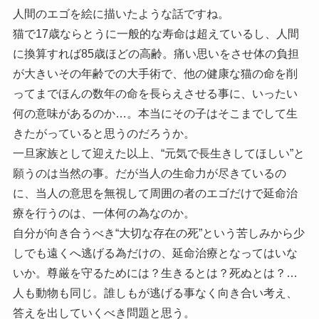
人間のエゴを絵に描いたような話ですね。
猫で17歳ならとうに一般的な寿命は超えているし、人間
に換算すれば85歳ほどの高齢。痛い思いをさせ体の負担
が大きいその年齢での大手術で、他の健康な猫の命を削
ってまでほんの数年の命を長らえさせる事に、いったい
何の意味があるのか…。本当にその子はそこまでして生
きたがっていると思うのだろうか。
一旦家族として迎えた以上、“元気で長生きしてほしい”と
願うのは当然の事。だが当人の生命力が尽きているの
に、当人の意思を無視して周囲の者のエゴだけで延命治
療を行うのは、一体何の為なのか。
自分が向き合うべき“大切な存在の死”という苦しみから少
しでも遠くへ逃げる為だけの、延命治療となってはいな
いか。尊厳を守るためには？生きるとは？死ぬとは？…
人も動物も同じ。誰しもが逃げる事なく向き合い考え、
答えを出していくべき問題と思う。