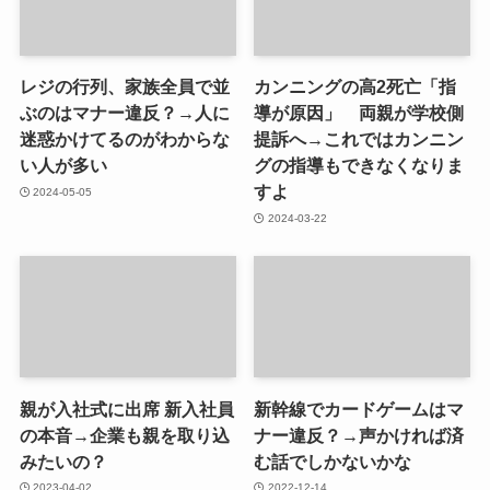
レジの行列、家族全員で並
カンニングの高2死亡「指
ぶのはマナー違反？→人に
導が原因」 両親が学校側
迷惑かけてるのがわからな
提訴へ→これではカンニン
い人が多い
グの指導もできなくなりま
すよ
2024-05-05
2024-03-22
親が入社式に出席 新入社員
新幹線でカードゲームはマ
の本音→企業も親を取り込
ナー違反？→声かければ済
みたいの？
む話でしかないかな
2023-04-02
2022-12-14