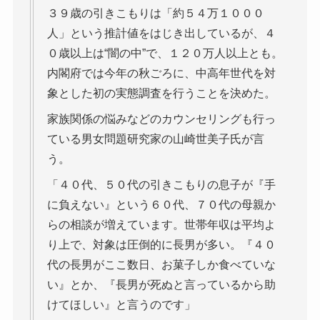
３９歳の引きこもりは「約５４万１０００
人」という推計値をはじき出しているが、４
０歳以上は“闇の中”で、１２０万人以上とも。
内閣府では今年の秋ごろに、中高年世代を対
象とした初の実態調査を行うことを決めた。
家族関係の悩みなどのカウンセリングも行っ
ている男女問題研究家の山崎世美子氏が言
う。
「４０代、５０代の引きこもりの息子が『手
に負えない』という６０代、７０代の母親か
らの相談が増えています。世帯年収は平均よ
り上で、対象は圧倒的に長男が多い。『４０
代の長男がここ数日、お菓子しか食べていな
い』とか、『長男が死ぬと言っているから助
けてほしい』と言うのです」