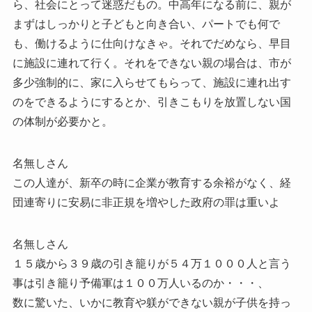
ら、社会にとって迷惑だもの。中高年になる前に、親が
まずはしっかりと子どもと向き合い、パートでも何で
も、働けるように仕向けなきゃ。それでだめなら、早目
に施設に連れて行く。それをできない親の場合は、市が
多少強制的に、家に入らせてもらって、施設に連れ出す
のをできるようにするとか、引きこもりを放置しない国
の体制が必要かと。
名無しさん
この人達が、新卒の時に企業が教育する余裕がなく、経
団連寄りに安易に非正規を増やした政府の罪は重いよ
名無しさん
１５歳から３９歳の引き籠りが５４万１０００人と言う
事は引き籠り予備軍は１００万人いるのか・・・、
数に驚いた、いかに教育や躾ができない親が子供を持っ