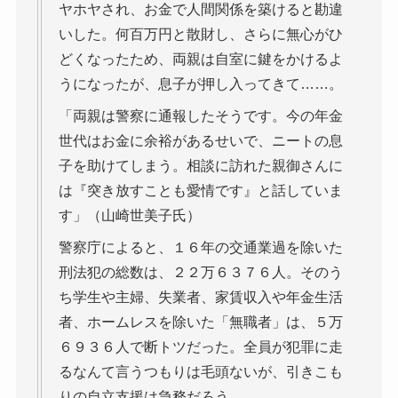
ヤホヤされ、お金で人間関係を築けると勘違
いした。何百万円と散財し、さらに無心がひ
どくなったため、両親は自室に鍵をかけるよ
うになったが、息子が押し入ってきて……。
「両親は警察に通報したそうです。今の年金
世代はお金に余裕があるせいで、ニートの息
子を助けてしまう。相談に訪れた親御さんに
は『突き放すことも愛情です』と話していま
す」（山崎世美子氏）
警察庁によると、１６年の交通業過を除いた
刑法犯の総数は、２２万６３７６人。そのう
ち学生や主婦、失業者、家賃収入や年金生活
者、ホームレスを除いた「無職者」は、５万
６９３６人で断トツだった。全員が犯罪に走
るなんて言うつもりは毛頭ないが、引きこも
りの自立支援は急務だろう。