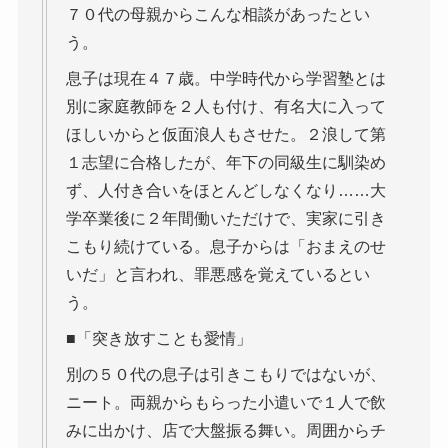
７０代の母親からこんな相談があったとい
う。
息子は現在４７歳。中学時代から学習塾とは
別に家庭教師を２人も付け、有名大に入って
ほしいからと仮面浪人もさせた。２浪して第
１志望に合格したが、年下の同級生に馴染め
ず、人付き合いをほとんどしなくなり……大
学卒業後に２年間働いただけで、実家に引き
こもり続けている。息子からは「おまえのせ
いだ」と言われ、罪悪感を覚えているとい
う。
■「突き放すことも愛情」
別の５０代の息子は引きこもりではないが、
ニート。両親からもらった小遣いで１人で飲
みに出かけ、店で大盤振る舞い。周囲からチ