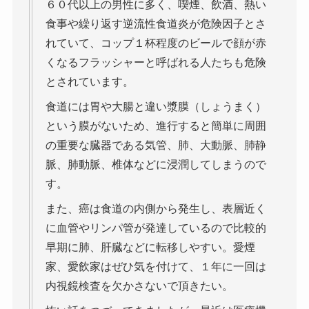
６０代以上の男性に多く、喫煙、飲酒、熱い
食事や繰り返す逆流性食道炎が危険因子とさ
れていて、コップ１杯程度のビールで顔が赤
くなるフラッシャーと呼ばれる人たちも危険
とされています。
食道には胃や大腸と違い漿膜（しょうまく）
という膜がないため、進行すると簡単に周囲
の重要な臓器である気管、肺、大動脈、肺静
脈、肺動脈、椎体などに浸潤してしまうので
す。
また、癌は食道の内側から発生し、表層近く
に血管やリンパ管が発達しているので比較的
早期に肺、肝臓などに転移しやすい。愛煙
家、愛飲家はぜひ気を付けて、１年に一回は
内視鏡検査を欠かさないで頂きたい。