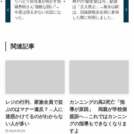
リハビリ担当者が明かす西
神戸の“秘境”駅は今…駅跡
城秀樹さん“過酷な闘い”→
は「立入禁止」→菊水山駅
今度は揺るぎない伝説にな
は、旧線跡散歩企画に参加
った。
した際に利用しました。
関連記事
レジの行列、家族全員で並
カンニングの高2死亡「指
ぶのはマナー違反？→人に
導が原因」 両親が学校側
迷惑かけてるのがわからな
提訴へ→これではカンニン
い人が多い
グの指導もできなくなりま
すよ
2024-05-05