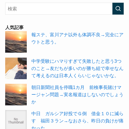
人気記事
報ステ、富川アナ以外も体調不良→完全にア
ウトと思う。
中学受験にハマりすぎて失敗したと思う3つ
のこと→友だちが多いのが勝ち組で幸せなん
て考えるのは日本人くらいじゃないかな。
朝日新聞社員を停職1カ月 前検事長賭けマ
ージャン問題→実名報道はしないのでしょう
か
中日 ガルシア好投でＧ倒 借金１０に減ら
す 福田３ラン→なおさら、昨日の負けが痛
かった…