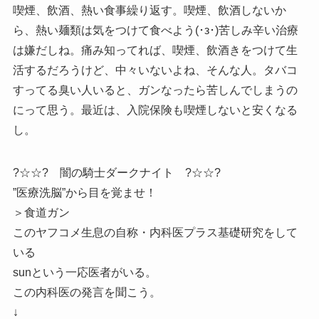
喫煙、飲酒、熱い食事繰り返す。喫煙、飲酒しないか
ら、熱い麺類は気をつけて食べよう(･з･)苦しみ辛い治療
は嫌だしね。痛み知ってれば、喫煙、飲酒きをつけて生
活するだろうけど、中々いないよね、そんな人。タバコ
すってる臭い人いると、ガンなったら苦しんでしまうの
にって思う。最近は、入院保険も喫煙しないと安くなる
し。
?☆☆? 闇の騎士ダークナイト ?☆☆?
”医療洗脳”から目を覚ませ！
＞食道ガン
このヤフコメ生息の自称・内科医プラス基礎研究をして
いる
sunという一応医者がいる。
この内科医の発言を聞こう。
↓