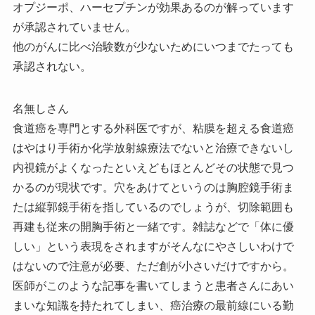
オプジーポ、ハーセプチンが効果あるのが解っています
が承認されていません。
他のがんに比べ治験数が少ないためにいつまでたっても
承認されない。
名無しさん
食道癌を専門とする外科医ですが、粘膜を超える食道癌
はやはり手術か化学放射線療法でないと治療できないし
内視鏡がよくなったといえどもほとんどその状態で見つ
かるのが現状です。穴をあけてというのは胸腔鏡手術ま
たは縦郭鏡手術を指しているのでしょうが、切除範囲も
再建も従来の開胸手術と一緒です。雑誌などで「体に優
しい」という表現をされますがそんなにやさしいわけで
はないので注意が必要、ただ創が小さいだけですから。
医師がこのような記事を書いてしまうと患者さんにあい
まいな知識を持たれてしまい、癌治療の最前線にいる勤