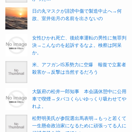
日の丸マスクが誹謗中傷で製造中止へ→何
故、室井佑月の名前を出さないの
女性ひかれ死亡、後続車運転の男性に無罪判
決→こんなのを起訴するなよ。検察は阿呆
か。
米、アフガンIS系勢力に空爆 報復で立案者
殺害か→反撃は当然するだろう
大阪府の松井一郎知事 本会議休憩中に公用
車で喫煙→タバコくらいゆっくり吸わせてや
れよ。
松野明美氏が参院選出馬表明→もっと若くて
一生懸命政治家になるために頑張ってる人に