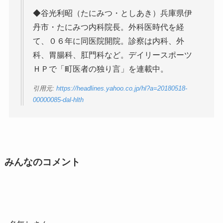
◆谷光利昭（たにみつ・としあき）兵庫県伊
丹市・たにみつ内科院長。外科医時代を経
て、０６年に同医院開院。診察は内科、外
科、胃腸科、肛門科など。デイリースポーツ
ＨＰで「町医者の独り言」を連載中。
引用元:
https://headlines.yahoo.co.jp/hl?a=20180518-
00000085-dal-hlth
みんなのコメント