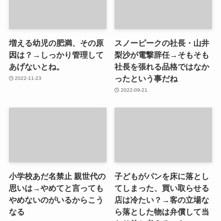
増える幼児の肥満、その原
スノーピークの社長・山井
因は？→しっかり管理して
梨沙が電撃辞任→そもそも
あげないとね。
社長を張れる品格ではなか
ったという事だね
2022-11-23
2022-09-21
小学校あだ名禁止 親世代の
子どもがパンを床に落とし
思いは→やめてと言っても
てしまった、買い取らせる
やめないのがいるからこう
店は冷たい？→客の立場な
なる
ら落とした物は弁償して当