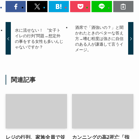
酒席で「酒強いの？」と聞
水に流せない！ “女子ト
かれたときのベターな答え
イレの行列”問題→想定外
方→嗜む程度は強さに自信
の事をする女性も多いんじ
のある人が謙遜して言うイ
ゃないですか？
メージ。
関連記事
レジの行列、家族全員で並
カンニングの高2死亡「指