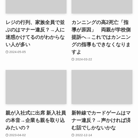
レジの行列、家族全員で並
カンニングの高2死亡「指
ぶのはマナー違反？→人に
導が原因」 両親が学校側
迷惑かけてるのがわからな
提訴へ→これではカンニン
い人が多い
グの指導もできなくなりま
すよ
2024-05-05
2024-03-22
親が入社式に出席 新入社員
新幹線でカードゲームはマ
の本音→企業も親を取り込
ナー違反？→声かければ済
みたいの？
む話でしかないかな
2023-04-02
2022-12-14