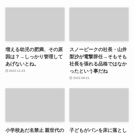
増える幼児の肥満、その原
スノーピークの社長・山井
因は？→しっかり管理して
梨沙が電撃辞任→そもそも
あげないとね。
社長を張れる品格ではなか
ったという事だね
2022-11-23
2022-09-21
小学校あだ名禁止 親世代の
子どもがパンを床に落とし