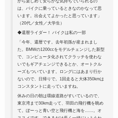
から楽しめて安らかな気持ちでいられるの
は、バイクに乗っているときなのかなって思
います。出会えてよかったと思っています」
（20代／女性／大学生）
◆還暦ライダー！ バイクは私の一部
「今年、還暦です。去年初孫が産まれまし
た。BMWの1200ccをモデルチェンジした新型
で、コンピュータ化されてクラッチを使わな
いでもギアチェンジできるとか、オートクル
ーズもついています。ロングにはあまり行か
ないので、日帰りで。1回走ると大体350kmは
コンスタントに走っていますね。
休みの日の朝は環線道路がすいているので、
東京湾まで30km走って、羽田の飛行機を眺め
て。ぼーっと青い空と飛行機と海を……。オ
ススメです。できるだけ長く一緒にいようね