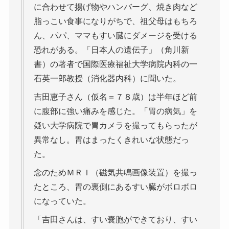
に合わせて揚げ物やハンバーグ、焼き肉など
脂っこい食事になりがちで、祖父母はもちろ
ん、パパ、ママもすい臓にダメージを受ける
恐れがある。「日本人の遺伝子」（角川新
書）の著者で国際医療福祉大学病院内科の一
石英一郎教授（消化器内科）に聞いた。
吉田恵子さん（仮名＝７８歳）は半年ほど前
に腹部に強い痛みを感じた。「胃の病気」を
疑い大学病院で胃カメラを撮ってもらったが
異常なし。胃はまったくきれいな状態だっ
た。
念のためＭＲＩ（磁気共鳴画像装置）を撮っ
たところ、胃の裏側にあるすい臓がボロボロ
になっていた。
「吉田さんは、すい嚢胞ができており、すい