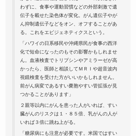
わずに、食事や運動習慣などの外部刺激で遺
伝子を載せた染色体が変化。がん遺伝子やが
ん抑制遺伝子などをオン、オフすることがあ
る。これをエピジェネティクスという。
「ハワイの日系移民や沖縄県民が食事の西洋
化で短命になったのもその影響かもしれませ
ん。血液検査でトリプシンやアミラーゼが高
かったら、医師と相談してＭＲＩや超音波内
視鏡検査を受けた方がいいかもしれません。
前がん病変であるすい嚢胞やすい管拡張が見
つかることがあります」
２親等以内にがんを患った人がいれば、すい
臓がんのリスクは１・８５倍、乳がんの人が
いれば３倍に跳ね上がる。
「糖尿病にも注意が必要です。米国ではすい