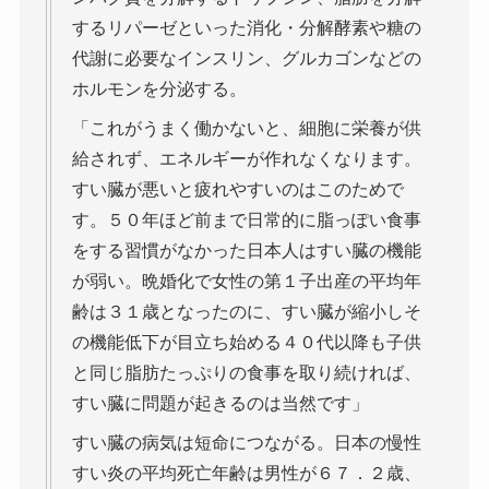
するリパーゼといった消化・分解酵素や糖の
代謝に必要なインスリン、グルカゴンなどの
ホルモンを分泌する。
「これがうまく働かないと、細胞に栄養が供
給されず、エネルギーが作れなくなります。
すい臓が悪いと疲れやすいのはこのためで
す。５０年ほど前まで日常的に脂っぽい食事
をする習慣がなかった日本人はすい臓の機能
が弱い。晩婚化で女性の第１子出産の平均年
齢は３１歳となったのに、すい臓が縮小しそ
の機能低下が目立ち始める４０代以降も子供
と同じ脂肪たっぷりの食事を取り続ければ、
すい臓に問題が起きるのは当然です」
すい臓の病気は短命につながる。日本の慢性
すい炎の平均死亡年齢は男性が６７．２歳、