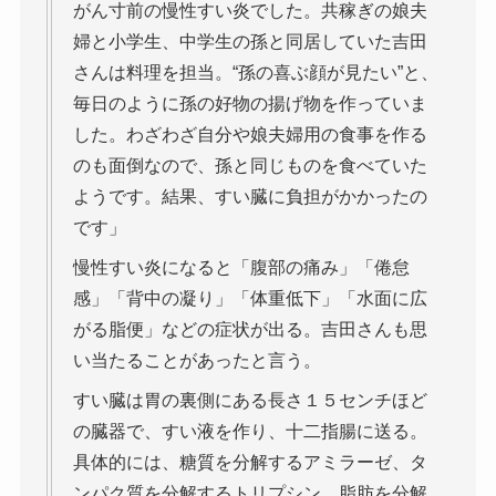
がん寸前の慢性すい炎でした。共稼ぎの娘夫
婦と小学生、中学生の孫と同居していた吉田
さんは料理を担当。“孫の喜ぶ顔が見たい”と、
毎日のように孫の好物の揚げ物を作っていま
した。わざわざ自分や娘夫婦用の食事を作る
のも面倒なので、孫と同じものを食べていた
ようです。結果、すい臓に負担がかかったの
です」
慢性すい炎になると「腹部の痛み」「倦怠
感」「背中の凝り」「体重低下」「水面に広
がる脂便」などの症状が出る。吉田さんも思
い当たることがあったと言う。
すい臓は胃の裏側にある長さ１５センチほど
の臓器で、すい液を作り、十二指腸に送る。
具体的には、糖質を分解するアミラーゼ、タ
ンパク質を分解するトリプシン、脂肪を分解