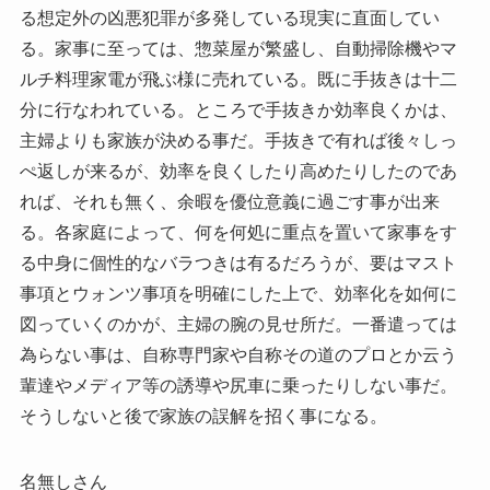
る想定外の凶悪犯罪が多発している現実に直面してい
る。家事に至っては、惣菜屋が繁盛し、自動掃除機やマ
ルチ料理家電が飛ぶ様に売れている。既に手抜きは十二
分に行なわれている。ところで手抜きか効率良くかは、
主婦よりも家族が決める事だ。手抜きで有れば後々しっ
ぺ返しが来るが、効率を良くしたり高めたりしたのであ
れば、それも無く、余暇を優位意義に過ごす事が出来
る。各家庭によって、何を何処に重点を置いて家事をす
る中身に個性的なバラつきは有るだろうが、要はマスト
事項とウォンツ事項を明確にした上で、効率化を如何に
図っていくのかが、主婦の腕の見せ所だ。一番遣っては
為らない事は、自称専門家や自称その道のプロとか云う
輩達やメディア等の誘導や尻車に乗ったりしない事だ。
そうしないと後で家族の誤解を招く事になる。
名無しさん