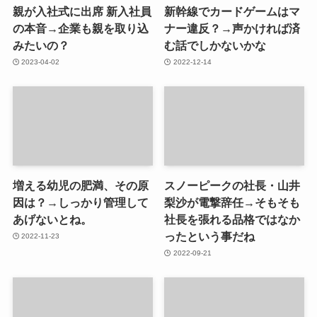
親が入社式に出席 新入社員
新幹線でカードゲームはマ
の本音→企業も親を取り込
ナー違反？→声かければ済
みたいの？
む話でしかないかな
2023-04-02
2022-12-14
増える幼児の肥満、その原
スノーピークの社長・山井
因は？→しっかり管理して
梨沙が電撃辞任→そもそも
あげないとね。
社長を張れる品格ではなか
ったという事だね
2022-11-23
2022-09-21