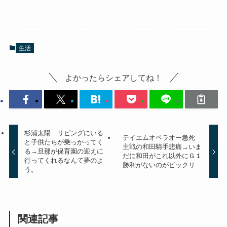
生活
よかったらシェアしてね！
杉浦太陽 リビングにいる
テイエムオペラオー急死
と子供たちが乗っかってく
主戦の和田騎手悲痛→いま
る→旦那が保育園の迎えに
だに和田がこれ以外にＧ１
行ってくれるなんて夢のよ
勝利がないのがビックリ
う。
関連記事