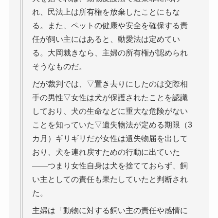
れ、民法上は所有権を放棄したことにもな
る。また、ペットの健康や安全を確保する責
任が飼い主にはあると、動愛法は定めてい
る。大岡裁きなら、主婦の所有権が認められ
そうなものだ。
だが裁判では、▽置き去りにしたのは交際相
手の男性▽女性は犬が保護されたことを認識
しており、犬の生命などに重大な危険がない
ことを知っていた▽遺失物法が定める期限（3
カ月）ギリギリだが女性は遺失物届を出して
おり、犬を連れ戻すための行動に出ていた
――つまり女性自身は犬を捨てておらず、飼
い主としての責任も果たしていたと判断され
た。
主婦は「動物に対する飼い主の責任や感情に