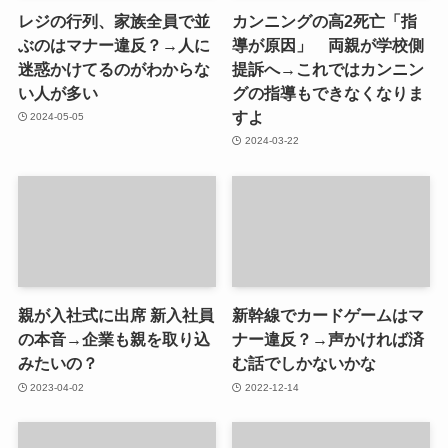
レジの行列、家族全員で並
カンニングの高2死亡「指
ぶのはマナー違反？→人に
導が原因」 両親が学校側
迷惑かけてるのがわからな
提訴へ→これではカンニン
い人が多い
グの指導もできなくなりま
すよ
2024-05-05
2024-03-22
親が入社式に出席 新入社員
新幹線でカードゲームはマ
の本音→企業も親を取り込
ナー違反？→声かければ済
みたいの？
む話でしかないかな
2023-04-02
2022-12-14