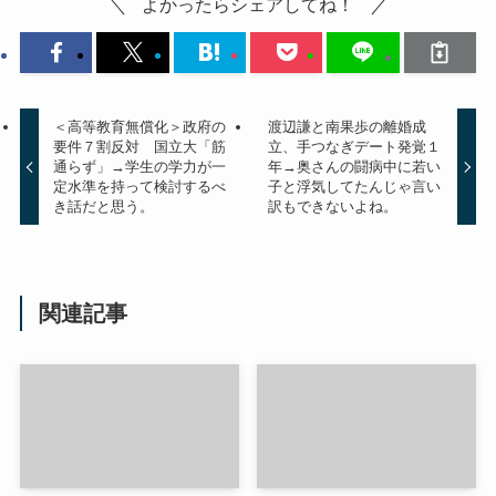
よかったらシェアしてね！
＜高等教育無償化＞政府の
渡辺謙と南果歩の離婚成
要件７割反対 国立大「筋
立、手つなぎデート発覚１
通らず」→学生の学力が一
年→奥さんの闘病中に若い
定水準を持って検討するべ
子と浮気してたんじゃ言い
き話だと思う。
訳もできないよね。
関連記事