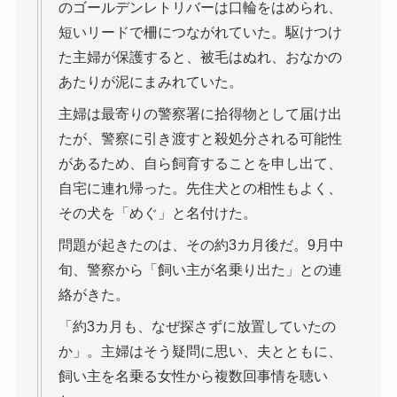
のゴールデンレトリバーは口輪をはめられ、
短いリードで柵につながれていた。駆けつけ
た主婦が保護すると、被毛はぬれ、おなかの
あたりが泥にまみれていた。
主婦は最寄りの警察署に拾得物として届け出
たが、警察に引き渡すと殺処分される可能性
があるため、自ら飼育することを申し出て、
自宅に連れ帰った。先住犬との相性もよく、
その犬を「めぐ」と名付けた。
問題が起きたのは、その約3カ月後だ。9月中
旬、警察から「飼い主が名乗り出た」との連
絡がきた。
「約3カ月も、なぜ探さずに放置していたの
か」。主婦はそう疑問に思い、夫とともに、
飼い主を名乗る女性から複数回事情を聴い