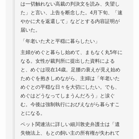
は一切触れない高裁の判決文を読み、失望し
た」と言い、上告を断念した。4月下旬、「速
やかに犬を返還して」などとする内容証明が
届いた。
「年老いた犬と平穏に暮らしたい」
主婦がめぐと暮らし始めて、まもなく丸5年に
なる。女性が裁判所に提出した資料による
と、めぐは現在14歳。足腰の衰えが見え始め
ためぐを抱きしめながら、主婦は「年老いた
めぐとの平穏な日々を大切にしたい。でも、
めぐはどうなってしまうんだろう」と涙ぐ
む。今後は強制執行におびえながら暮らすこ
とになる。
ペット関連法に詳しい細川敦史弁護士は「遺
失物法上、もとの飼い主の所有権が失われて