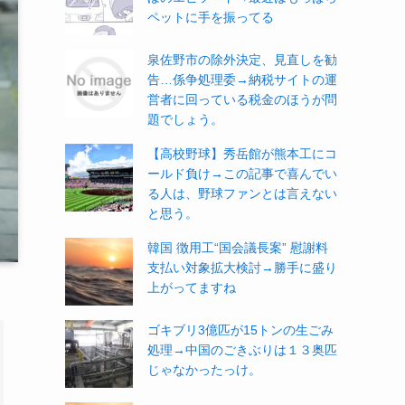
ペットに手を振ってる
泉佐野市の除外決定、見直しを勧
告…係争処理委→納税サイトの運
営者に回っている税金のほうが問
題でしょう。
【高校野球】秀岳館が熊本工にコ
ールド負け→この記事で喜んでい
る人は、野球ファンとは言えない
と思う。
韓国 徴用工“国会議長案” 慰謝料
支払い対象拡大検討→勝手に盛り
上がってますね
ゴキブリ3億匹が15トンの生ごみ
処理→中国のごきぶりは１３奥匹
じゃなかったっけ。