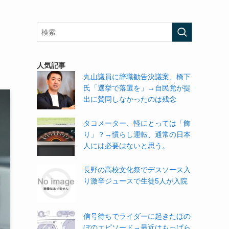
り
人気記事
丸山議員に辞職勧告決議案、橋下
氏「選挙で落選を」→自民党が提
出に賛同しなかったのは残念
タコメーター、軽にとっては「飾
り」？→慣らし運転、通常の日本
人には必要はないと思う。
長野の高校文化祭でデスソース入
り激辛ジュースで生徒5人が入院
信号待ちでライダーに起きたほの
ぼのエピソード→最近はもっぱら