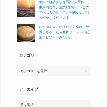
都内で餅詰まらせ男性3人重体
東京消防庁、注意呼び掛け→この
年代は人の言うことを聞かない傾
向がかなり有ります
おかゆを火にかけたまま忘れて放
置しちゃった→豚骨ラーメンの誕
生エピソードみたいだ
カテゴリー
カ
テ
ゴ
リ
アーカイブ
ー
ア