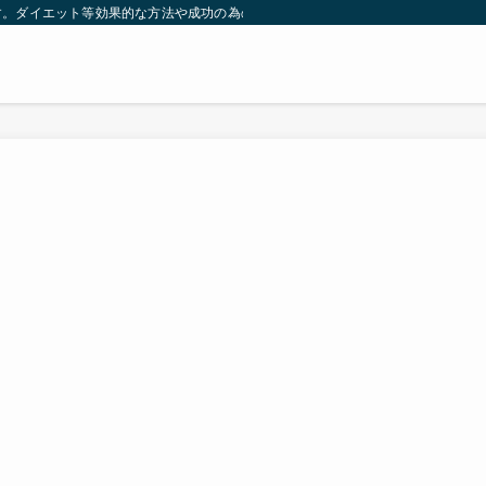
す。ダイエット等効果的な方法や成功の為の秘訣等。太ったり悩んでいる方々が簡