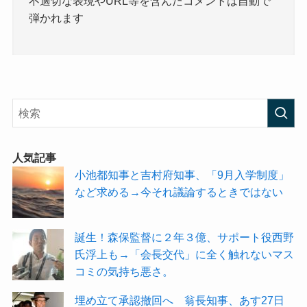
不適切な表現やURL等を含んだコメントは自動で
弾かれます
人気記事
小池都知事と吉村府知事、「9月入学制度」
など求める→今それ議論するときではない
誕生！森保監督に２年３億、サポート役西野
氏浮上も→「会長交代」に全く触れないマス
コミの気持ち悪さ。
埋め立て承認撤回へ 翁長知事、あす27日