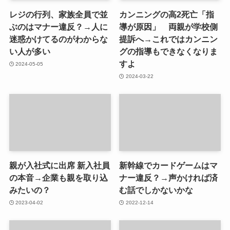
レジの行列、家族全員で並
カンニングの高2死亡「指
ぶのはマナー違反？→人に
導が原因」 両親が学校側
迷惑かけてるのがわからな
提訴へ→これではカンニン
い人が多い
グの指導もできなくなりま
すよ
2024-05-05
2024-03-22
親が入社式に出席 新入社員
新幹線でカードゲームはマ
の本音→企業も親を取り込
ナー違反？→声かければ済
みたいの？
む話でしかないかな
2023-04-02
2022-12-14