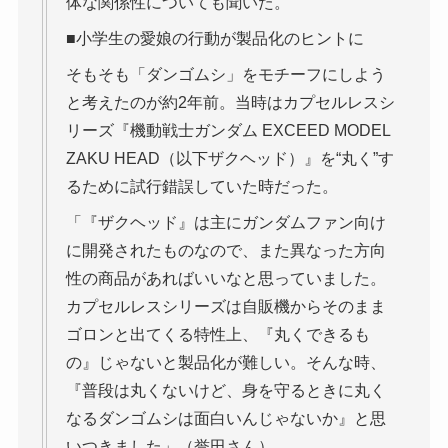
体な関係性についても聞いた。
■小学生の愛娘の行動が製品化のヒントに
そもそも「ダンゴムシ」をモチーフにしよう
と考えたのが約2年前。当時はカプセルレスシ
リーズ『機動戦士ガンダム EXCEED MODEL
ZAKU HEAD（以下ザクヘッド）』を“丸く”す
るために試行錯誤していた時だった。
「『ザクヘッド』は主にガンダムファン向け
に開発されたものなので、また異なった方向
性の商品があればいいなと思っていました。
カプセルレスシリーズは自販機からそのまま
ゴロンと出てくる特性上、『丸くできるも
の』じゃないと製品化が難しい。そんな時、
『普段は丸くないけど、身を守るときに丸く
なるダンゴムシは面白いんじゃないか』と思
いつきました」（誉田さん）