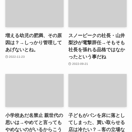
増える幼児の肥満、その原
スノーピークの社長・山井
因は？→しっかり管理して
梨沙が電撃辞任→そもそも
あげないとね。
社長を張れる品格ではなか
ったという事だね
2022-11-23
2022-09-21
小学校あだ名禁止 親世代の
子どもがパンを床に落とし
思いは→やめてと言っても
てしまった、買い取らせる
やめないのがいるからこう
店は冷たい？→客の立場な