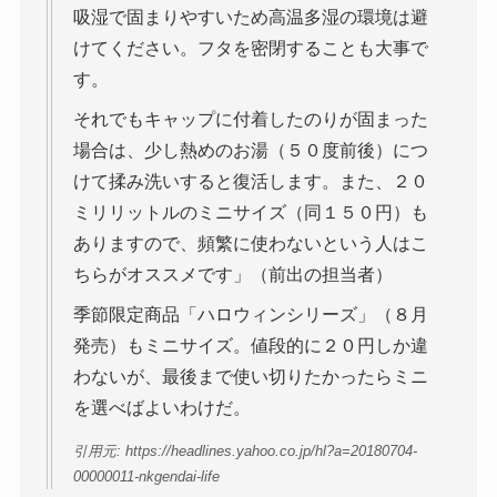
吸湿で固まりやすいため高温多湿の環境は避
けてください。フタを密閉することも大事で
す。
それでもキャップに付着したのりが固まった
場合は、少し熱めのお湯（５０度前後）につ
けて揉み洗いすると復活します。また、２０
ミリリットルのミニサイズ（同１５０円）も
ありますので、頻繁に使わないという人はこ
ちらがオススメです」（前出の担当者）
季節限定商品「ハロウィンシリーズ」（８月
発売）もミニサイズ。値段的に２０円しか違
わないが、最後まで使い切りたかったらミニ
を選べばよいわけだ。
引用元: https://headlines.yahoo.co.jp/hl?a=20180704-
00000011-nkgendai-life