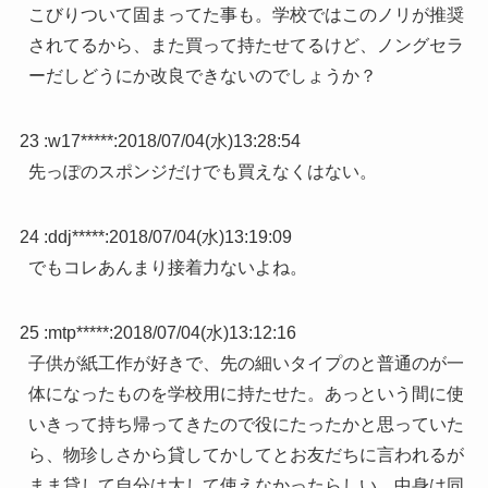
こびりついて固まってた事も。学校ではこのノリが推奨
されてるから、また買って持たせてるけど、ノングセラ
ーだしどうにか改良できないのでしょうか？
23 :
w17*****
:
2018/07/04(水)13:28:54
先っぽのスポンジだけでも買えなくはない。
24 :
ddj*****
:
2018/07/04(水)13:19:09
でもコレあんまり接着力ないよね。
25 :
mtp*****
:
2018/07/04(水)13:12:16
子供が紙工作が好きで、先の細いタイプのと普通のが一
体になったものを学校用に持たせた。あっという間に使
いきって持ち帰ってきたので役にたったかと思っていた
ら、物珍しさから貸してかしてとお友だちに言われるが
まま貸して自分は大して使えなかったらしい。中身は同