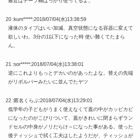
最近はテープ糊ばっかり使ってるよ。
20 :
kum*****
:
2018/07/04(水)13:38:59
液体のタイプはいい加減、真空状態になる容器に変えて
欲しいわ。3分の1以下になった時 使い難くてたまら
ん。
21 :
sor*****
:
2018/07/04(水)13:38:01
逆にこれよりもっとデカいのがあったよな。替えの先端
がリボルバーみたいに並んでたヤツ
22 :
匿名くらぶ
:
2018/07/04(水)13:29:01
低学年の子どもがうまく使えなくて蓋の中がカッピカピ
になったのがこびりついて、蓋がきれいに閉まらずラン
ドセルの中身がノリだらけ～になった事がある。使った
後ティッシュで拭く工夫はしたようだが、ティッシュが