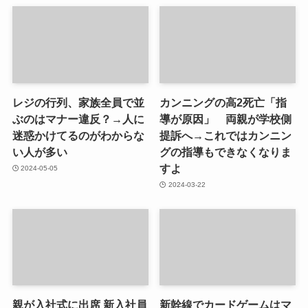
レジの行列、家族全員で並
カンニングの高2死亡「指
ぶのはマナー違反？→人に
導が原因」 両親が学校側
迷惑かけてるのがわからな
提訴へ→これではカンニン
い人が多い
グの指導もできなくなりま
すよ
2024-05-05
2024-03-22
親が入社式に出席 新入社員
新幹線でカードゲームはマ