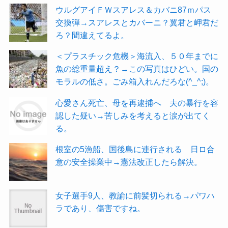
ウルグアイＦＷスアレス＆カバニ87ｍパス
交換弾→スアレスとカバーニ？翼君と岬君だ
ろ？間違えてるよ。
＜プラスチック危機＞海流入、５０年までに
魚の総重量超え？→この写真はひどい。国の
モラルの低さ。ごみ箱入れんだろな(^_^;)。
心愛さん死亡、母を再逮捕へ 夫の暴行を容
認した疑い→苦しみを考えると涙が出てく
る。
根室の5漁船、国後島に連行される 日ロ合
意の安全操業中→憲法改正したら解決。
女子選手9人、教諭に前髪切られる→パワハ
ラであり、傷害ですね。