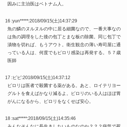
因みに主治医はベトナム人。
16 :
yun*****
:
2018/09/15(土)14:37:29
魚の鱗のヌルヌルの中に居る細菌なので、一番大事なの
は魚の調理をした後の包丁とまな板の除菌。同じ包丁で
漬物を切れば、もうアウト。衛生観念の薄い寿司屋に通
っている人は、何度でもピロリ感染は再発する。５７歳
医師
17 :
ピピ
:
2018/09/15(土)14:37:12
ピロリは医者で殺菌する薬がある。あと、ロイテリヨー
グルトを食えばかなり減るよ。ピロリのいる人はほぼ胃
がんになるから、ピロリをなくせば安心。
18 :
sat*****
:
2018/09/15(土)14:35:46
みんなそんなに長生きしたいものなのか？？？病気で死