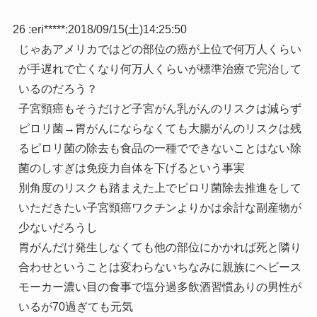
26 :
eri*****
:
2018/09/15(土)14:25:50
じゃあアメリカではどの部位の癌が上位で何万人くらい
が手遅れで亡くなり何万人くらいが標準治療で完治して
いるのだろう？
子宮頸癌もそうだけど子宮がん乳がんのリスクは減らず
ピロリ菌→胃がんにならなくても大腸がんのリスクは残
るピロリ菌の除去も食品の一種でできないことはない除
菌のしすぎは免疫力自体を下げるという事実
別角度のリスクも踏まえた上でピロリ菌除去推進をして
いただきたい子宮頸癌ワクチンよりかは余計な副産物が
少ないだろうし
胃がんだけ発生しなくても他の部位にかかれば死と隣り
合わせということは変わらないちなみに親族にヘビース
モーカー濃い目の食事で塩分過多飲酒習慣ありの男性が
いるが70過ぎても元気