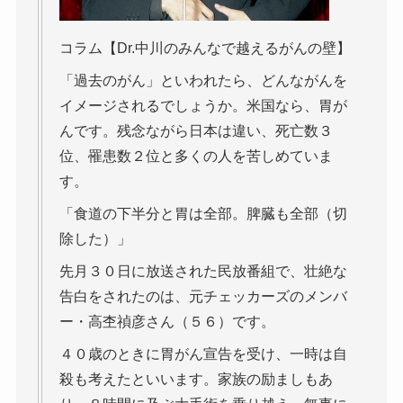
コラム【Dr.中川のみんなで越えるがんの壁】
「過去のがん」といわれたら、どんながんを
イメージされるでしょうか。米国なら、胃が
んです。残念ながら日本は違い、死亡数３
位、罹患数２位と多くの人を苦しめていま
す。
「食道の下半分と胃は全部。脾臓も全部（切
除した）」
先月３０日に放送された民放番組で、壮絶な
告白をされたのは、元チェッカーズのメンバ
ー・高杢禎彦さん（５６）です。
４０歳のときに胃がん宣告を受け、一時は自
殺も考えたといいます。家族の励ましもあ