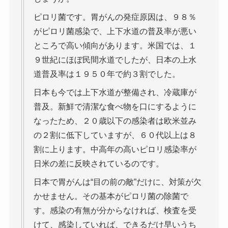
ピロリ菌です。胃がんの発症原因は、９８％
がピロリ菌感染で、上下水道の普及率が悪い
ところで高い傾向があります。米国では、１
９世紀にほぼ民間水道でしたが、日本の上水
道普及率は１９５０年で約３割でした。
日本も今では上下水道が整備され、冷蔵庫が
普及。新鮮で清潔な食べ物を口にするように
なったため、２０歳以下の感染者は欧米並み
の２割に低下していますが、６０代以上は８
割に上ります。中高年の高いピロリ感染率が
日米の差に反映されているのです。
日本で胃がんは“目の前の敵”だけに、対策が欠
かせません。その基本がピロリ菌の除菌で
す。感染の有無が分からなければ、検査を受
けて、感染していれば、できるだけ早いうち