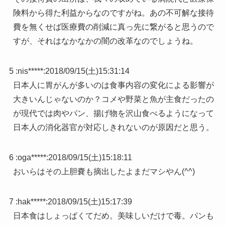
険料から得た利益からなのですがね。あの不可解な接待
費を無くせば医療費の削減に真っ先に繋がると思うので
すが、それはなかなかの闇の改革なのでしょうね。
5 :
nis*****
:
2018/09/15(土)15:31:14
日本人に胃がんが多いのは食事内容の変化による影響が
大きいんじゃないのか？コメや野菜と魚が主食だったの
が現代では肉やパン、揚げ物を沢山食べるようになって
日本人の消化器官が対応しきれないのが原因だと思う。
6 :
oga*****
:
2018/09/15(土)15:18:11
おいらはその上胆嚢も摘出したよまだマシやん(^^)
7 :
hak*****
:
2018/09/15(土)15:17:39
日本食はしょっぱくてだめ。美味しいだけで毒。パンも