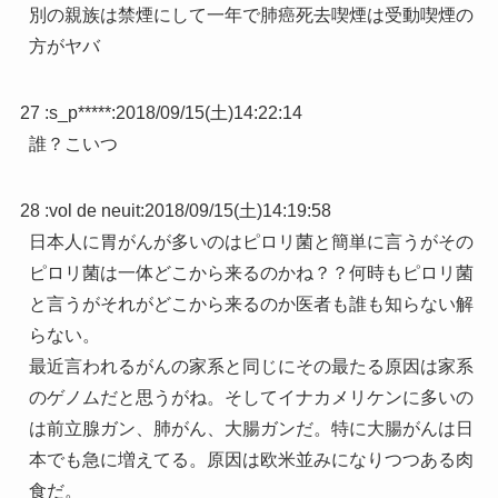
別の親族は禁煙にして一年で肺癌死去喫煙は受動喫煙の
方がヤバ
27 :
s_p*****
:
2018/09/15(土)14:22:14
誰？こいつ
28 :
vol de neuit
:
2018/09/15(土)14:19:58
日本人に胃がんが多いのはピロリ菌と簡単に言うがその
ピロリ菌は一体どこから来るのかね？？何時もピロリ菌
と言うがそれがどこから来るのか医者も誰も知らない解
らない。
最近言われるがんの家系と同じにその最たる原因は家系
のゲノムだと思うがね。そしてイナカメリケンに多いの
は前立腺ガン、肺がん、大腸ガンだ。特に大腸がんは日
本でも急に増えてる。原因は欧米並みになりつつある肉
食だ。