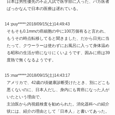
日本は男性優先の不正入試で医学部に入った、バカ医者
ばっかなんで日本の医療は遅れている。
14 :
puy*****
:
2018/09/15(土)14:49:43
そもそも0.1mmの癌細胞の中に100万個有ると言われ、
もうその時点転移してると聞きました、だから日光に当
たって、クウーラーは使わずにお風呂に入って身体温め
る昭和の生活が癌になりにくいようです、因みに癌は39
度熱で無くなるようです。
15 :
mar*****
:
2018/09/15(土)14:43:17
アメリカで、42歳の頃健康診断受けたとき、別にどこも
悪くないのに、日本人だし、身内にも胃癌になった人が
いたという理由で、
主治医から内視鏡検査を勧められた。消化器科への紹介
状には、紹介の理由として「日本人」と書いてあった。