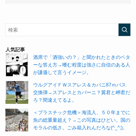
人気記事
酒席で「酒強いの？」と聞かれたときのベタ
ーな答え方→嗜む程度は強さに自信のある人
が謙遜して言うイメージ。
ウルグアイＦＷスアレス＆カバニ87ｍパス
交換弾→スアレスとカバーニ？翼君と岬君だ
ろ？間違えてるよ。
＜プラスチック危機＞海流入、５０年までに
魚の総重量超え？→この写真はひどい。国の
モラルの低さ。ごみ箱入れんだろな(^_^;)。