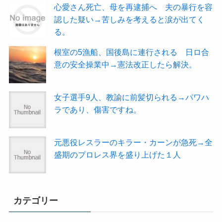
心愛さん死亡、母を再逮捕へ 夫の暴行を容
認した疑い→苦しみを考えると涙が出てく
る。
根室の5漁船、国後島に連行される 日ロ合
意の安全操業中→憲法改正したら解決。
女子選手9人、教諭に前髪切られる→パワハ
ラであり、傷害ですね。
元悪役レスラーのキラー・カーンが急死→全
盛期のプロレス界を盛り上げた１人
カテゴリー