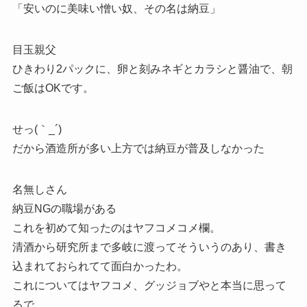
「安いのに美味い憎い奴、その名は納豆」
目玉親父
ひきわり2パックに、卵と刻みネギとカラシと醤油で、朝
ご飯はOKです。
せっ(｀_´)ゞ
だから酒造所が多い上方では納豆が普及しなかった
名無しさん
納豆NGの職場がある
これを初めて知ったのはヤフコメコメ欄。
清酒から研究所まで多岐に渡ってそういうのあり、書き
込まれておられてて面白かったわ。
これについてはヤフコメ、グッジョブやと本当に思って
るで。