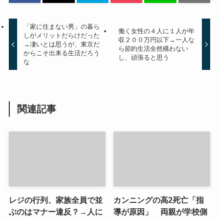
「家に住まない男」の暮ら
働く女性の４人に１人が年
しがメリットだらけだった
収２００万円以下→一人な
→凄いとは思うが、東京だ
ら節約生活全然構わない
からこそ出来る生活だろう
し、頑張ると思う
な
関連記事
レジの行列、家族全員で並
カンニングの高2死亡「指
ぶのはマナー違反？→人に
導が原因」 両親が学校側