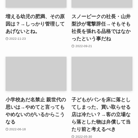
増える幼児の肥満、その原
スノーピークの社長・山井
因は？→しっかり管理して
梨沙が電撃辞任→そもそも
あげないとね。
社長を張れる品格ではなか
ったという事だね
2022-11-23
2022-09-21
小学校あだ名禁止 親世代の
子どもがパンを床に落とし
思いは→やめてと言っても
てしまった、買い取らせる
やめないのがいるからこう
店は冷たい？→客の立場な
なる
ら落とした物は弁償して当
たり前と考えるべき
2022-06-18
2022-05-30