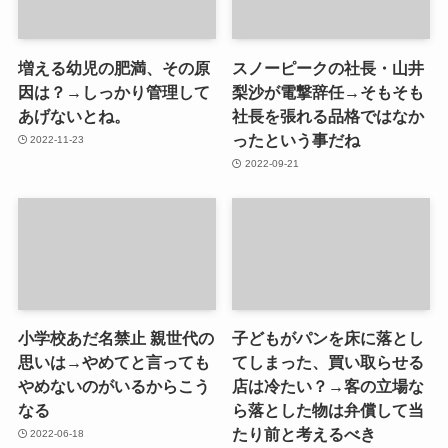
増える幼児の肥満、その原
スノーピークの社長・山井
因は？→しっかり管理して
梨沙が電撃辞任→そもそも
あげないとね。
社長を張れる品格ではなか
ったという事だね
2022-11-23
2022-09-21
小学校あだ名禁止 親世代の
子どもがパンを床に落とし
思いは→やめてと言っても
てしまった、買い取らせる
やめないのがいるからこう
店は冷たい？→客の立場な
なる
ら落とした物は弁償して当
たり前と考えるべき
2022-06-18