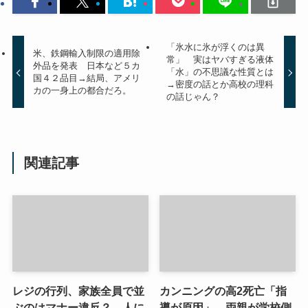
「氷水に氷が浮くのは異
米、鉄鋼輸入制限の適用除
常」 実はヤバすぎる液体
外品を発表 日本など５カ
「水」の不思議な性質とは
国４２品目→結局、アメリ
→密度の話とか高校の理科
カの一身上の都合だろ。
の話じゃん？
関連記事
レジの行列、家族全員で並
カンニングの高2死亡「指
ぶのはマナー違反？→人に
導が原因」 両親が学校側