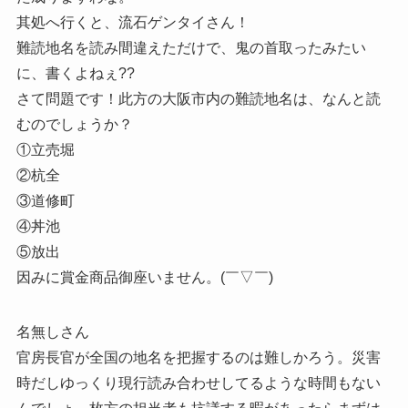
其処へ行くと、流石ゲンタイさん！
難読地名を読み間違えただけで、鬼の首取ったみたい
に、書くよねぇ??
さて問題です！此方の大阪市内の難読地名は、なんと読
むのでしょうか？
①立売堀
②杭全
③道修町
④丼池
⑤放出
因みに賞金商品御座いません。(￣▽￣)
名無しさん
官房長官が全国の地名を把握するのは難しかろう。災害
時だしゆっくり現行読み合わせしてるような時間もない