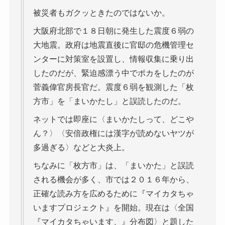
被災者もガクッときたのではないか。
大阪府北部で１８日朝に発生した震度６弱の
大地震。政府は地震直後に官邸の危機管理セ
ンターに対策室を設置し、情報収集に乗り出
したのだが、緊迫感漂う中でポカをしたのが
菅義偉官房長官だ。震度６弱を観測した「枚
方市」を「まいかたし」と誤読したのだ。
ネットでは即座に〈まいかたしって、どこや
ん？〉〈安倍政権には漢字が読めないヤツが
多過ぎる〉などと大炎上。
ちなみに「枚方市」は、「まいかた」と誤読
される機会が多く、市では２０１６年から、
正確な読み方を広めるために『マイカタちゃ
いますプロジェクト』を開始。現在は〈全国
『マイカタちゃいます、』分布図〉と題した