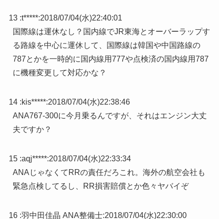
13 :
t*****
:
2018/07/04(水)22:40:01
国際線は運休なし？国内線でJR東海とオーバーラップす
る路線を中心に運休して、国際線は韓国や中国路線の
787とかを一時的に国内線用777や点検済の国内線用787
に機種変更して対応かな？
14 :
kis*****
:
2018/07/04(水)22:38:46
ANA767-300に今月乗るんですが、それはエンジン大丈
夫ですか？
15 :
aqj*****
:
2018/07/04(水)22:33:34
ANAじゃなくてRRの責任だろこれ。海外の航空会社も
緊急点検してるし、RR損害賠償とか色々ヤバイぞ
16 :
羽中田佳晶 ANA整備士
:
2018/07/04(水)22:30:00