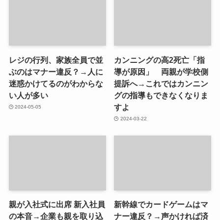
レジの行列、家族全員で並
カンニングの高2死亡「指
ぶのはマナー違反？→人に
導が原因」 両親が学校側
迷惑かけてるのがわからな
提訴へ→これではカンニン
い人が多い
グの指導もできなくなりま
すよ
2024-05-05
2024-03-22
親が入社式に出席 新入社員
新幹線でカードゲームはマ
の本音→企業も親を取り込
ナー違反？→声かければ済