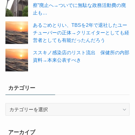
察”廃止へ→ついでに無駄な政務活動費の廃
止も…
あるごめとりい、TBSを2年で退社したユー
チューバーの正体→クリエイターとしても経
営者としても有能だったんだろう
ススキノ感染店のリスト流出 保健所の内部
資料→本来公表すべき
カテゴリー
カ
テ
ゴ
リ
アーカイブ