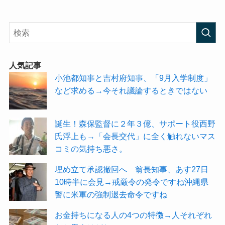
人気記事
小池都知事と吉村府知事、「9月入学制度」
など求める→今それ議論するときではない
誕生！森保監督に２年３億、サポート役西野
氏浮上も→「会長交代」に全く触れないマス
コミの気持ち悪さ。
埋め立て承認撤回へ 翁長知事、あす27日
10時半に会見→戒厳令の発令ですね沖縄県
警に米軍の強制退去命令ですね
お金持ちになる人の4つの特徴→人それぞれ