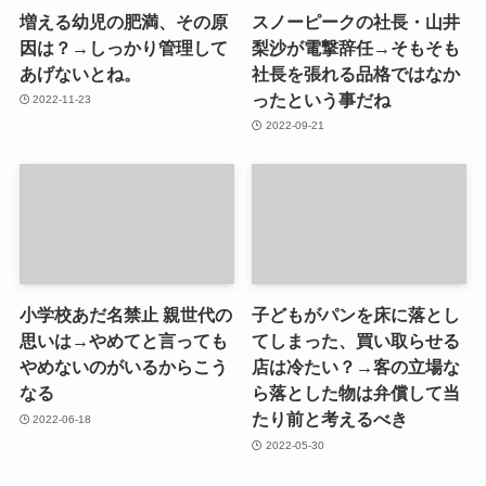
増える幼児の肥満、その原
スノーピークの社長・山井
因は？→しっかり管理して
梨沙が電撃辞任→そもそも
あげないとね。
社長を張れる品格ではなか
ったという事だね
2022-11-23
2022-09-21
小学校あだ名禁止 親世代の
子どもがパンを床に落とし
思いは→やめてと言っても
てしまった、買い取らせる
やめないのがいるからこう
店は冷たい？→客の立場な
なる
ら落とした物は弁償して当
たり前と考えるべき
2022-06-18
2022-05-30