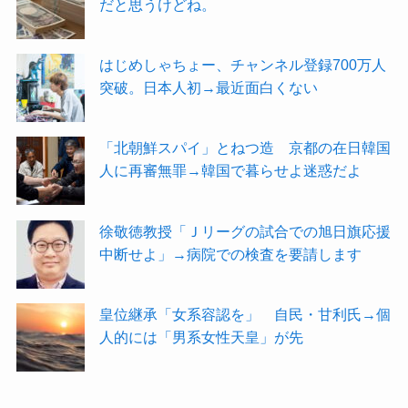
だと思うけどね。
はじめしゃちょー、チャンネル登録700万人
突破。日本人初→最近面白くない
「北朝鮮スパイ」とねつ造 京都の在日韓国
人に再審無罪→韓国で暮らせよ迷惑だよ
徐敬徳教授「Ｊリーグの試合での旭日旗応援
中断せよ」→病院での検査を要請します
皇位継承「女系容認を」 自民・甘利氏→個
人的には「男系女性天皇」が先