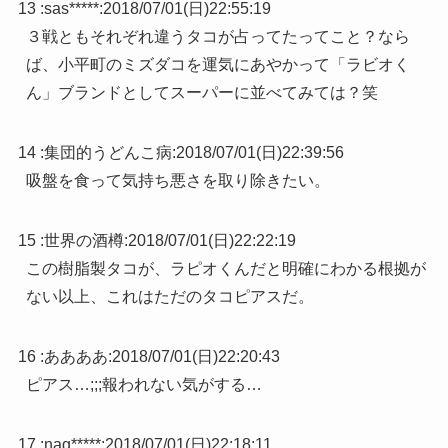
13 :
sas*****
:
2018/07/01(日)22:55:19
３戦ともそれぞれ違うタコが占ってたってこと？なら
ば、小平町のミズダコを運気にあやかって「ラビオく
ん」ブランドとしてスーパーに並べてみては？笑
14 :
集団的うどんこ病
:
2018/07/01(日)22:39:56
吸盤を食って気持ち悪さを取り除きたい。
15 :
世界の酒樽
:
2018/07/01(日)22:22:19
この樹脂製タコが、ラピオくんだと明確にわかる根拠が
ない以上、これはただのタコピアスだ。
16 :
ああああ
:
2018/07/01(日)22:20:43
ピアス…;;;報われない気がする…
17 :
nag*****
:
2018/07/01(日)22:18:11