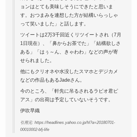
ョンはとても美味しそうにできたと思いま
す。おつまみを連想した方が結構いらっしゃ
って笑いました」と話します。
ツイートは2万3千回近くリツイートされ（7月
1日現在）、「鼻からお茶でた」「結構欲しさ
ある」「はぅ～ん、きゃわわ」などの声が寄
せられました。
他にもクリオネや水没したスマホとデジカメ
などの作品もあるJadeさん。
今のところ、「軒先に吊るされるラビオ君ピ
アス」の出荷は予定していないそうです。
伊吹早織
引用元: https://headlines.yahoo.co.jp/hl?a=20180701-
00010002-bfj-life