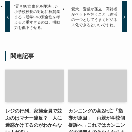
“置き勉”自由化を即決した
愛犬、愛猫が孤立…高齢者
小学校校長の対応に称賛集
がペットを飼うこと→終活
まる→通学中の安全性を考
の一つとしてうまくビジネ
えると重すぎるのは、機動
ス化できるといいですね。
力を低下させる。
関連記事
レジの行列、家族全員で並
カンニングの高2死亡「指
ぶのはマナー違反？→人に
導が原因」 両親が学校側
迷惑かけてるのがわからな
提訴へ→これではカンニン
い人が多い
グの指導もできなくなりま