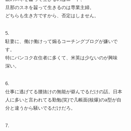
旦那のスネを齧って生きるのは専業主婦。
どちらも生き方ですから、否定はしません。
5.
駐妻に、働け働けって煽るコーチングブログが嫌いで
す。
特にバンコク在住者に多くて、米英は少ないのが興味
深い。
6.
仕事に逃げてる腰抜けの無能が僻んでるだけの話。日本
人に多いと言われてる勤勉(笑)で几帳面(核爆)のa型が自
分と違うから騒いでるだけだろ。
7.