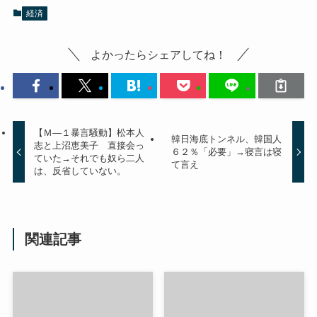
経済
よかったらシェアしてね！
【Ｍ―１暴言騒動】松本人
韓日海底トンネル、韓国人
志と上沼恵美子 直接会っ
６２％「必要」→寝言は寝
ていた→それでも奴ら二人
て言え
は、反省していない。
関連記事