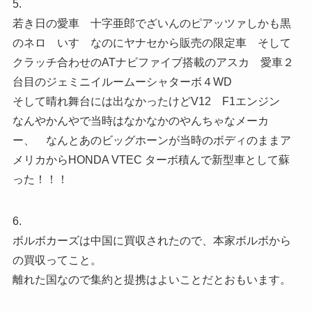
5.
若き日の愛車 十字亜郎でざいんのピアッツァしかも黒
のネロ いすゞなのにヤナセから販売の限定車 そして
クラッチ合わせのATナビファイブ搭載のアスカ 愛車２
台目のジェミニイルームーシャターボ４WD
そして晴れ舞台には出なかったけどV12 F1エンジン
なんやかんやで当時はなかなかのやんちゃなメーカ
ー、 なんとあのビッグホーンが当時のボディのままア
メリカからHONDA VTEC ターボ積んで新型車として蘇
った！！！
6.
ボルボカーズは中国に買収されたので、本家ボルボから
の買収ってこと。
離れた国なので集約と提携はよいことだとおもいます。