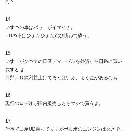
な？
14.
いすづの車はパワーがイマイチ。
UDの車はぴょんぴょん跳び跳ねて酔う。
15.
いすゞがかつての日産ディーゼルを外資から日系に買い
戻すとは。
日野より純利益上げてるとはいえ、よく金があるなぁ。
16.
現行のロデオが国内販売したらマジで買うよ。
17.
仕事で日産UD乗ってますがボルボのエンジンはダメで