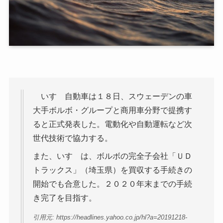
いすゞ自動車は１８日、スウェーデンの車
大手ボルボ・グループと商用車分野で提携す
ると正式発表した。電動化や自動運転など次
世代技術で協力する。
また、いすゞは、ボルボの完全子会社「ＵＤ
トラックス」（埼玉県）を買収する手続きの
開始でも合意した。２０２０年末までの手続
き完了を目指す。
引用元: https://headlines.yahoo.co.jp/hl?a=20191218-