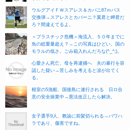
ウルグアイＦＷスアレス＆カバニ87ｍパス
交換弾→スアレスとカバーニ？翼君と岬君だ
ろ？間違えてるよ。
＜プラスチック危機＞海流入、５０年までに
魚の総重量超え？→この写真はひどい。国の
モラルの低さ。ごみ箱入れんだろな(^_^;)。
心愛さん死亡、母を再逮捕へ 夫の暴行を容
認した疑い→苦しみを考えると涙が出てく
る。
根室の5漁船、国後島に連行される 日ロ合
意の安全操業中→憲法改正したら解決。
女子選手9人、教諭に前髪切られる→パワハ
ラであり、傷害ですね。