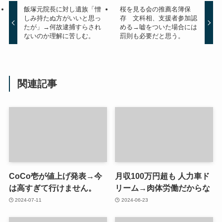
飯塚元院長に対し遺族「憎
桜を見る会の推薦名簿保
しみ持たぬ方がいいと思っ
存 文科相、支援者参加認
たが」→何故逮捕すらされ
める→嘘をついた場合には
ないのか理解に苦しむ。
罰則も必要だと思う。
関連記事
CoCo壱が値上げ発表→今
月収100万円超も 人力車ド
は高すぎて行けません。
リーム→肉体労働だからな
2024-07-11
2024-06-23