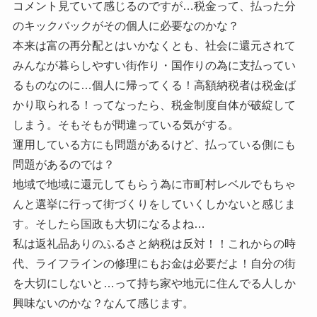
コメント見ていて感じるのですが…税金って、払った分
のキックバックがその個人に必要なのかな？
本来は富の再分配とはいかなくとも、社会に還元されて
みんなが暮らしやすい街作り・国作りの為に支払ってい
るものなのに…個人に帰ってくる！高額納税者は税金ば
かり取られる！ってなったら、税金制度自体が破綻して
しまう。そもそもが間違っている気がする。
運用している方にも問題があるけど、払っている側にも
問題があるのでは？
地域で地域に還元してもらう為に市町村レベルでもちゃ
んと選挙に行って街づくりをしていくしかないと感じま
す。そしたら国政も大切になるよね…
私は返礼品ありのふるさと納税は反対！！これからの時
代、ライフラインの修理にもお金は必要だよ！自分の街
を大切にしないと…って持ち家や地元に住んでる人しか
興味ないのかな？なんて感じます。