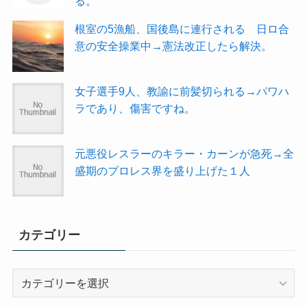
る。
根室の5漁船、国後島に連行される 日ロ合
意の安全操業中→憲法改正したら解決。
女子選手9人、教諭に前髪切られる→パワハ
ラであり、傷害ですね。
元悪役レスラーのキラー・カーンが急死→全
盛期のプロレス界を盛り上げた１人
カテゴリー
カ
テ