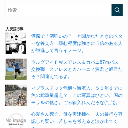
人気記事
酒席で「酒強いの？」と聞かれたときのベタ
ーな答え方→嗜む程度は強さに自信のある人
が謙遜して言うイメージ。
ウルグアイＦＷスアレス＆カバニ87ｍパス
交換弾→スアレスとカバーニ？翼君と岬君だ
ろ？間違えてるよ。
＜プラスチック危機＞海流入、５０年までに
魚の総重量超え？→この写真はひどい。国の
モラルの低さ。ごみ箱入れんだろな(^_^;)。
心愛さん死亡、母を再逮捕へ 夫の暴行を容
認した疑い→苦しみを考えると涙が出てく