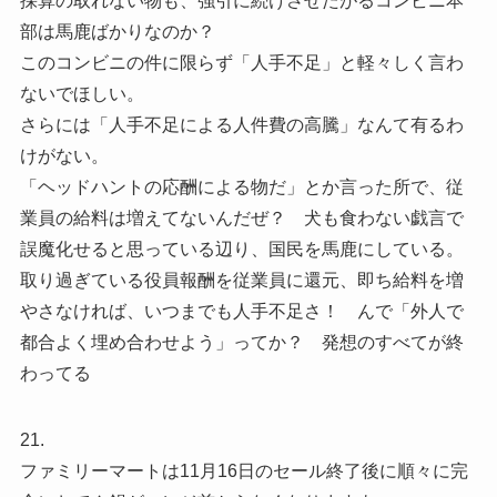
採算の取れない物も、強引に続けさせたがるコンビニ本
部は馬鹿ばかりなのか？
このコンビニの件に限らず「人手不足」と軽々しく言わ
ないでほしい。
さらには「人手不足による人件費の高騰」なんて有るわ
けがない。
「ヘッドハントの応酬による物だ」とか言った所で、従
業員の給料は増えてないんだぜ？ 犬も食わない戯言で
誤魔化せると思っている辺り、国民を馬鹿にしている。
取り過ぎている役員報酬を従業員に還元、即ち給料を増
やさなければ、いつまでも人手不足さ！ んで「外人で
都合よく埋め合わせよう」ってか？ 発想のすべてが終
わってる
21.
ファミリーマートは11月16日のセール終了後に順々に完