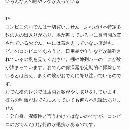
いろんな人の唾やフケが入っている
15.
コンビニのおでんは一切買いません。あれだけ不特定多
数の人の出入りがあり、埃が舞っている中に長時間放置
されているおでん。中には蓋さえしていない店舗も。
どこのコンビニであろうと、日用品や缶詰などが陳列さ
れているの奥を見てください。棚や陳列バーの上にが埃
が溜まっています。おでんの保温器を定期的に掃除して
いるとは言え、多くの埃がおでんに降り注いでいるので
す。
おでん横のレジでは店員と客がやり取りをしています。
彼らの唾液がおでんに入っていても何ら不思議はありま
せん。
自分自身、潔癖性と言うわけではないのですが、コンビ
ニのおでんだけは何故か抵抗があるのです。