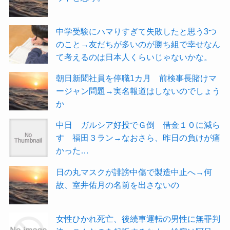
中学受験にハマりすぎて失敗したと思う3つ
のこと→友だちが多いのが勝ち組で幸せなん
て考えるのは日本人くらいじゃないかな。
朝日新聞社員を停職1カ月 前検事長賭けマ
ージャン問題→実名報道はしないのでしょう
か
中日 ガルシア好投でＧ倒 借金１０に減ら
す 福田３ラン→なおさら、昨日の負けが痛
かった…
日の丸マスクが誹謗中傷で製造中止へ→何
故、室井佑月の名前を出さないの
女性ひかれ死亡、後続車運転の男性に無罪判