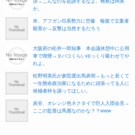
決→こんなのを起訴するなよ。検察は阿呆
か。
米、アフガンIS系勢力に空爆 報復で立案者
殺害か→反撃は当然するだろう
大阪府の松井一郎知事 本会議休憩中に公用
車で喫煙→タバコくらいゆっくり吸わせてや
れよ。
松野明美氏が参院選出馬表明→もっと若くて
一生懸命政治家になるために頑張ってる人に
候補者枠を譲ってほしい。
炭谷、オレンジ色ネクタイで巨人入団会見→
ここの監督は馬鹿なのかな？？www