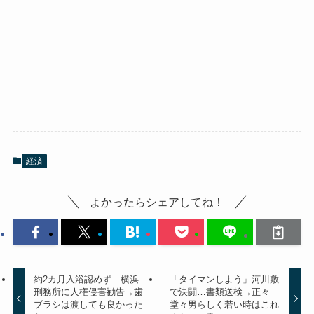
経済
よかったらシェアしてね！
約2カ月入浴認めず 横浜
「タイマンしよう」河川敷
刑務所に人権侵害勧告→歯
で決闘…書類送検→正々
ブラシは渡しても良かった
堂々男らしく若い時はこれ